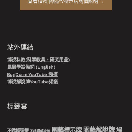
查看
植物解說牌/標示牌
詢價說明 →
站外連結
博視科教(科學教具、研究用品)
昆蟲學設備網 (English)
BugDorm YouTube 頻道
博視解說牌YouTube頻道
標籤雲
園藝解說牌
園藝標示牌
場
不銹鋼彈簧
不銹鋼解說牌