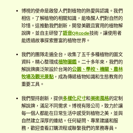
開
博視的使命是啟發人們對植物的熱愛與認識。我們
子
解說牌規格
展
相信，了解植物的相關知識，能喚醒人們對自然的
選
開
珍惜。這推動我們創新，開發美觀且實用的植物解
單
子
聯絡我們
說牌，並自主研發了
語音QRcode
技術，讓使用者
選
能透過故事探索豐富的植物世界。
單
常見問題
展
開
我們的團隊走遍全台，收集了五千多種植物的圖文
子
客戶實績
展
資料，精心整理成
植物圖鑑
。二十多年來，我們的
選
開
解說牌廣泛架設於台灣的
公園、學校、機關、農林
單
子
牧場及觀光景點
，成為傳遞植物知識和生態教育的
選
重要工具。
單
我們堅持創新，提供
多樣化尺寸
和
美術風格
的定制
解說牌，滿足不同需求。博視有限公司，致力於讓
每一個人都能在日常生活中感受到植物之美，並與
自然建立深厚的連結。任何疑問、專業建議和服
務，歡迎查看訂購流程或聯繫我們的業務專員。