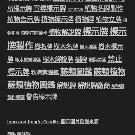
宣導標示牌
植物名牌製作
所標示牌
指示標示牌
植物標示牌
植物牌
植物告示牌
植物立牌
植
標示牌
標示
植物解說牌
植物花牌製作
物花牌
牌製作
樹木名牌
樹名牌
樹木標示
樹木彈簧
禁止
樹木解說牌
樹牌
牌
樹木繫掛彈簧
樹牌彈簧
蕨類圖鑑
蕨類植物
標示牌
秋海棠圖鑑
蕨類植物圖鑑
解說牌
解說牌廠商
解說牌
警告標示牌
繫掛彈簧
Icon and Image Credits 圖示圖片授權來源
隱私權條款