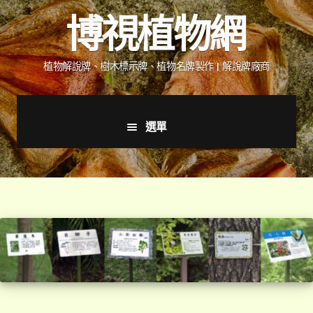
跳
跳
博視植物網
至
至
導
主
覽
要
植物解說牌、樹木標示牌、植物名牌製作 | 解說牌廠商
列
內
容
選單
首頁
產品價格表
詢價說明
下載詢價單
植物圖鑑/標示牌/附件型錄
展