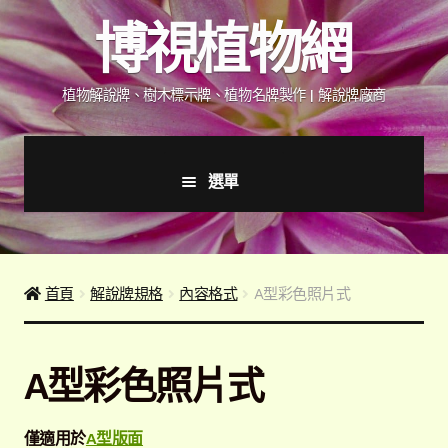
跳
跳
博視植物網
至
至
導
主
覽
要
植物解說牌、樹木標示牌、植物名牌製作 | 解說牌廠商
列
內
容
選單
首頁
產品價格表
首頁
解說牌規格
內容格式
A型彩色照片式
詢價說明
A型彩色照片式
下載詢價單
僅適用於
A型版面
植物圖鑑/標示牌/附件型錄
展