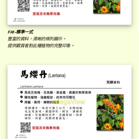
不銹鋼蝕刻式
彩色大照片式
FA1-標準一式
彩色手繪圖式
豐富的資料，清晰的條列顯示。
提供觀賞者對此種植物的完整印象。
彩色照片式
彩色雙照片式
極簡式
邊框背景
展
開
子
聯絡我們
選
單
常見問題
展
開