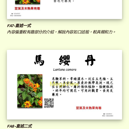
FA
7-直述一式
內容偏重較有趣部分的介紹，解說內容如口述般，較具親和力。
FA
8-直述二式