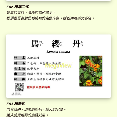
子
客戶實績
展
FA
2-標準二式
選
開
豐富的資料，清晰的條列顯示。
單
子
提供觀賞者對此種植物的完整印象，括弧內為英文俗名。
選
單
FA
3-精簡式
內容簡約，清晰的條列，較大的字體。
讓人感覺輕鬆的瀏覽效果。