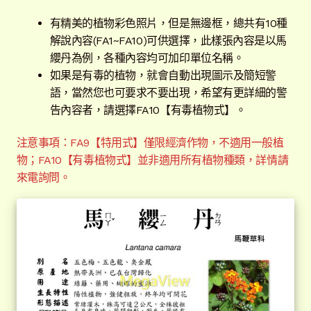
開
有精美的植物彩色照片，但是無邊框，總共有10種
子
解說牌規格
展
解說內容(FA1~FA10)可供選擇，此樣張內容是以馬
選
開
纓丹為例，各種內容均可加印單位名稱。
單
子
QRcode
如果是有毒的植物，就會自動出現圖示及簡短警
選
語，當然您也可要求不要出現，希望有更詳細的警
單
版面大小
告內容者，請選擇FA10【有毒植物式】。
底板材質
注意事項：FA9【特用式】僅限經濟作物，不適用一般植
物；FA10【有毒植物式】並非適用所有植物種類，詳情請
內容格式
展
來電詢問。
開
子
A型彩色大照片式
選
單
A型彩色手繪圖式
A型彩色照片式