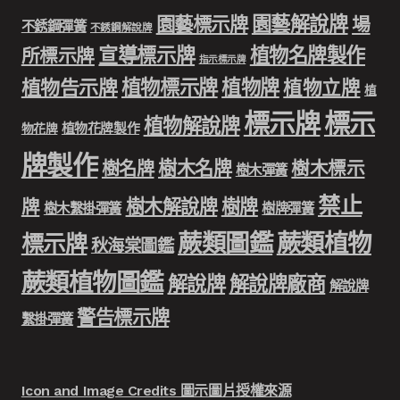
園藝解說牌
園藝標示牌
場
不銹鋼彈簧
不銹鋼解說牌
宣導標示牌
植物名牌製作
所標示牌
指示標示牌
植物標示牌
植物牌
植物告示牌
植物立牌
植
標示牌
標示
植物解說牌
植物花牌製作
物花牌
牌製作
樹木名牌
樹名牌
樹木標示
樹木彈簧
禁止
樹木解說牌
樹牌
牌
樹木繫掛彈簧
樹牌彈簧
蕨類圖鑑
蕨類植物
標示牌
秋海棠圖鑑
蕨類植物圖鑑
解說牌
解說牌廠商
解說牌
警告標示牌
繫掛彈簧
Icon and Image Credits 圖示圖片授權來源