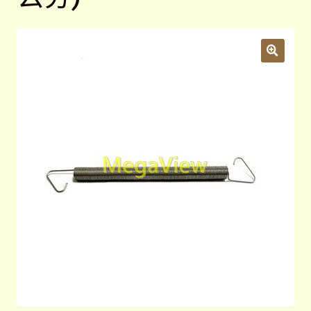
開
子
植物圖鑑
展
選
開
單
子
標示牌
展
選
開
單
子
附件型錄
展
選
開
單
子
24公分塑膠插桿
選
單
35公分塑膠插桿
60公分塑膠插桿
70公分不銹鋼插桿
80公分木插桿