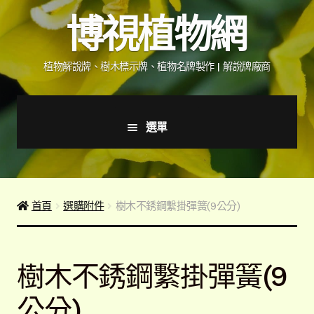
跳
跳
博視植物網
至
至
導
主
覽
要
植物解說牌、樹木標示牌、植物名牌製作 | 解說牌廠商
列
內
容
選單
首頁
產品價格表
首頁
選購附件
樹木不銹鋼繫掛彈簧(9公分)
詢價說明
樹木不銹鋼繫掛彈簧(9
下載詢價單
公分)
植物圖鑑/標示牌/附件型錄
展