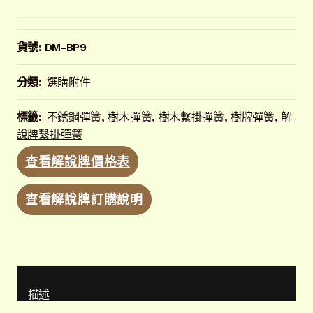
120公分不銹鋼T型支架
L型原木柱
貨號:
DM-BP9
樹木不銹鋼繫掛彈簧(9公分)
分類:
選購附件
樹木不銹鋼繫掛彈簧(27公分)
標籤:
不銹鋼彈簧
,
樹木彈簧
,
樹木繫掛彈簧
,
樹牌彈簧
,
解
說牌繫掛彈簧
萬用卡座
查看解說牌價格表
萬用卡座附支桿
查看解說牌訂購說明
萬用卡座附磁鐵蓋
實景圖
展
開
子
解說牌規格
展
描述
選
開