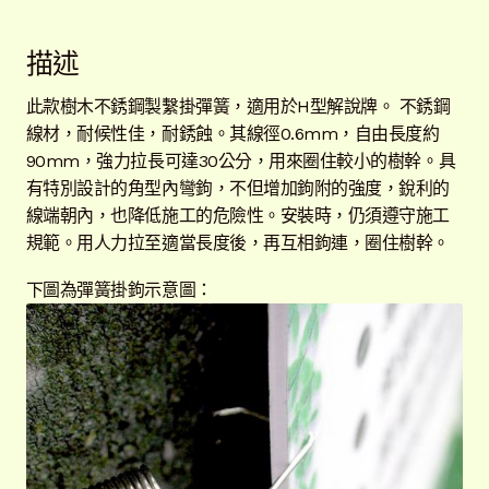
單
子
聯絡我們
選
描述
單
常見問題
展
開
此款樹木不銹鋼製繫掛彈簧，適用於H型解說牌。 不銹鋼
子
客戶實績
展
線材，耐候性佳，耐銹蝕。其線徑0.6mm，自由長度約
選
開
90mm，強力拉長可達30公分，用來圈住較小的樹幹。具
單
子
有特別設計的角型內彎鉤，不但增加鉤附的強度，銳利的
選
線端朝內，也降低施工的危險性。安裝時，仍須遵守施工
單
規範。用人力拉至適當長度後，再互相鉤連，圈住樹幹。
下圖為彈簧掛鉤示意圖：