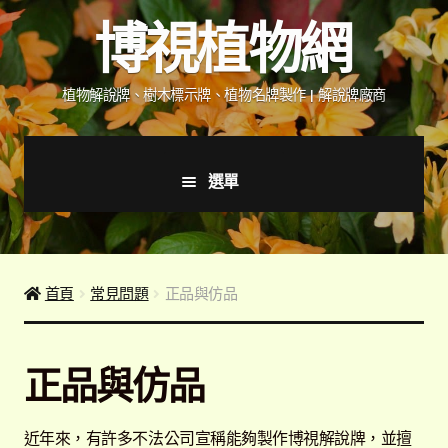
跳
跳
博視植物網
至
至
導
主
覽
要
植物解說牌、樹木標示牌、植物名牌製作 | 解說牌廠商
列
內
容
選單
首頁
產品價格表
首頁
常見問題
正品與仿品
詢價說明
正品與仿品
下載詢價單
近年來，有許多不法公司宣稱能夠製作博視解說牌，並擅
植物圖鑑/標示牌/附件型錄
展