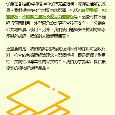
保能在各種氣候和環境中保持完整結構，發揮最佳解說效
開
果。我們提供多樣化材質供您選擇，包括
ABS塑膠板
、
PC
子
解說牌規格
展
塑膠板
、
不銹鋼金屬板
及
壓克力塑膠板
等。這些材質不僅
選
開
輕巧堅固耐用，外型圓角設計更符合孩童安全，十分適合
單
子
QRcode
公共場所展示使用。另外，我們使用通過安全檢測的墨水
選
印製解說牌，確保對人體健康無害。
單
版面大小
更重要的是，我們的解說牌從底板到附件均採用可回收材
底板材質
料，符合綠色循環經濟理念。選擇博視，即是選擇了耐用
性、美觀性和專業性的完美結合。我們力求為客戶提供最
內容格式
展
優質的植物解說牌產品。
開
子
邊框背景
展
選
開
單
子
聯絡我們
選
單
常見問題
展
開