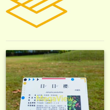
子
客戶實績
展
選
開
單
子
選
單