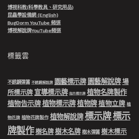
博視科教(科學教具、研究用品)
昆蟲學設備網 (English)
BugDorm YouTube 頻道
博視解說牌YouTube頻道
標籤雲
園藝解說牌
園藝標示牌
場
不銹鋼彈簧
不銹鋼解說牌
宣導標示牌
植物名牌製作
所標示牌
指示標示牌
植物標示牌
植物牌
植物告示牌
植物立牌
植
標示牌
標示
植物解說牌
植物花牌製作
物花牌
牌製作
樹木名牌
樹名牌
樹木標示
樹木彈簧