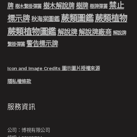
禁止
樹木解說牌
樹牌
牌
樹木繫掛彈簧
樹牌彈簧
蕨類圖鑑
蕨類植物
標示牌
秋海棠圖鑑
蕨類植物圖鑑
解說牌
解說牌廠商
解說牌
警告標示牌
繫掛彈簧
Icon and Image Credits 圖示圖片授權來源
隱私權條款
服務資訊
公司：博視有限公司