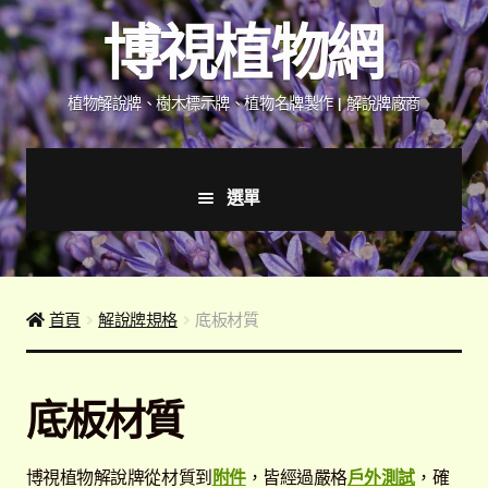
跳
跳
博視植物網
至
至
導
主
覽
要
植物解說牌、樹木標示牌、植物名牌製作 | 解說牌廠商
列
內
容
選單
首頁
產品價格表
首頁
解說牌規格
底板材質
詢價說明
底板材質
下載詢價單
博視植物解說牌從材質到
附件
，皆經過嚴格
戶外測試
，確
植物圖鑑/標示牌/附件型錄
展