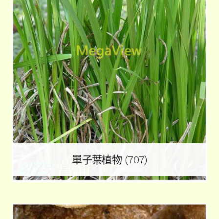
子
選
單
單子葉植物
(707)