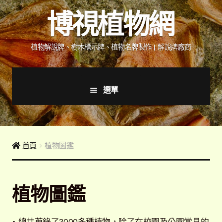
跳
跳
博視植物網
至
至
導
主
覽
要
植物解說牌、樹木標示牌、植物名牌製作 | 解說牌廠商
列
內
容
選單
首頁
產品價格表
首頁
植物圖鑑
詢價說明
植物圖鑑
下載詢價單
植物圖鑑/標示牌/附件型錄
展