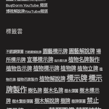
BugDorm YouTube 頻道
博視解說牌YouTube頻道
標籤雲
園藝解說牌
園藝標示牌
場
不銹鋼彈簧
不銹鋼解說牌
宣導標示牌
植物名牌製作
所標示牌
指示標示牌
植物標示牌
植物牌
植物告示牌
植物立牌
植
標示牌
標示
植物解說牌
植物花牌製作
物花牌
牌製作
樹木名牌
樹名牌
樹木標示
樹木彈簧
禁止
樹木解說牌
樹牌
牌
樹木繫掛彈簧
樹牌彈簧