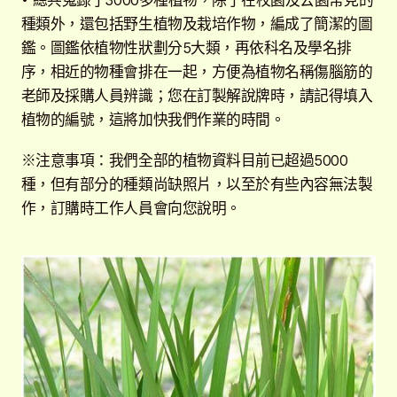
• 總共蒐錄了3000多種植物，除了在校園及公園常見的
開
種類外，還包括野生植物及栽培作物，編成了簡潔的圖
子
植物圖鑑
展
鑑。圖鑑依植物性狀劃分5大類，再依科名及學名排
選
開
序，相近的物種會排在一起，方便為植物名稱傷腦筋的
單
子
標示牌
展
老師及採購人員辨識；您在訂製解說牌時，請記得填入
選
開
植物的編號，這將加快我們作業的時間。
單
子
附件型錄
展
選
開
※注意事項：我們全部的植物資料目前已超過5000
單
子
實景圖
展
種，但有部分的種類尚缺照片，以至於有些內容無法製
選
開
作，訂購時工作人員會向您說明。
單
子
解說牌規格
展
選
開
單
子
聯絡我們
選
單
常見問題
展
開
子
客戶實績
展
選
開
單