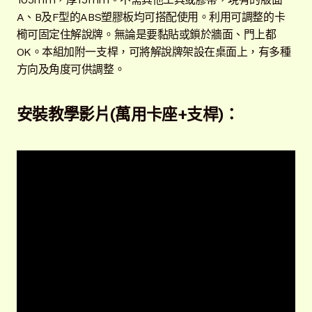
單
子
聯絡我們
A、B及F型的ABS塑膠板均可搭配使用。利用可調整的卡
選
橁可固定住解說牌。無論是要黏貼或鎖於牆面、門上都
單
常見問題
展
OK。本組加附一支桿，可將解說牌架設在桌面上，有多種
開
方向及角度可供調整。
子
客戶實績
展
選
開
安裝教學影片(萬用卡座+支桿)：
單
子
選
單