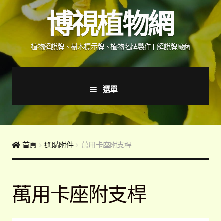
跳
跳
博視植物網
至
至
導
主
覽
要
植物解說牌、樹木標示牌、植物名牌製作 | 解說牌廠商
列
內
容
選單
首頁
產品價格表
首頁
選購附件
萬用卡座附支桿
詢價說明
萬用卡座附支桿
下載詢價單
植物圖鑑/標示牌/附件型錄
展