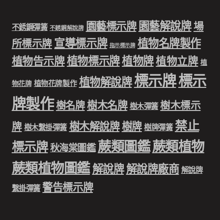
園藝解說牌
園藝標示牌
場
不銹鋼彈簧
不銹鋼解說牌
宣導標示牌
植物名牌製作
所標示牌
指示標示牌
植物標示牌
植物牌
植物告示牌
植物立牌
植
標示牌
標示
植物解說牌
植物花牌製作
物花牌
牌製作
樹木名牌
樹名牌
樹木標示
樹木彈簧
禁止
樹木解說牌
樹牌
牌
樹木繫掛彈簧
樹牌彈簧
蕨類圖鑑
蕨類植物
標示牌
秋海棠圖鑑
蕨類植物圖鑑
解說牌
解說牌廠商
解說牌
警告標示牌
繫掛彈簧