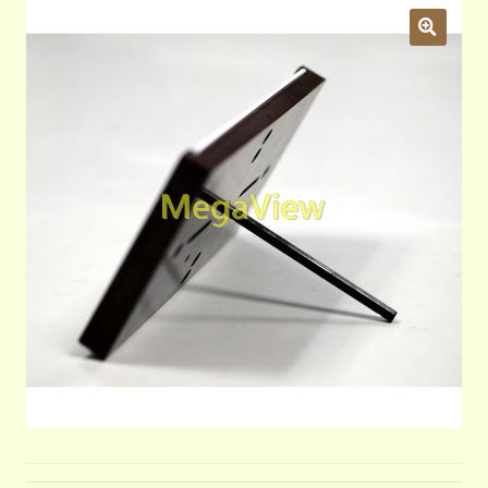
開
子
植物圖鑑
展
選
開
單
子
標示牌
展
選
開
單
子
附件型錄
展
選
開
單
子
24公分塑膠插桿
選
單
35公分塑膠插桿
60公分塑膠插桿
70公分不銹鋼插桿
80公分木插桿