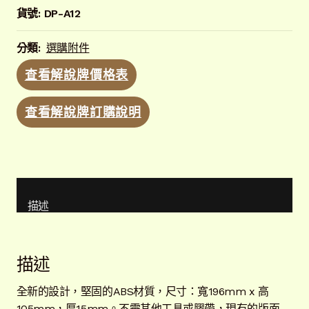
120公分不銹鋼T型支架
貨號:
DP-A12
L型原木柱
分類:
選購附件
樹木不銹鋼繫掛彈簧(9公分)
查看解說牌價格表
樹木不銹鋼繫掛彈簧(27公分)
查看解說牌訂購說明
萬用卡座
萬用卡座附支桿
描述
萬用卡座附磁鐵蓋
實景圖
展
描述
開
子
解說牌規格
展
全新的設計，堅固的ABS材質，尺寸：寬196mm x 高
選
開
105mm，厚15mm。不需其他工具或膠帶，現有的版面