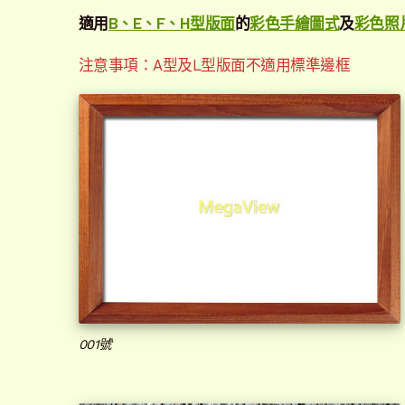
適用
B、E、F、H型版面
的
彩色手繪圖式
及
彩色照
注意事項：A型及L型版面不適用標準邊框
001號