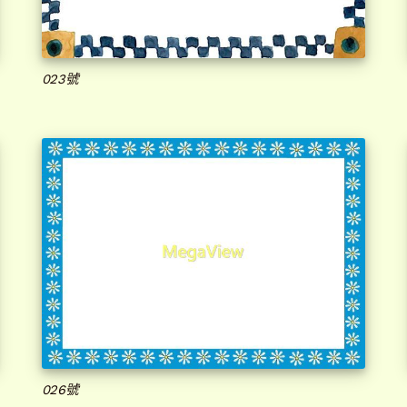
023號
026號