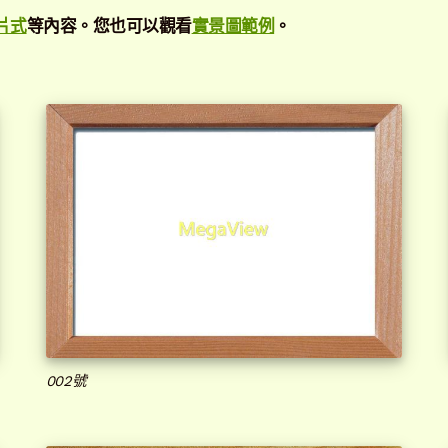
片式
等內容。您也可以觀看
實景圖範例
。
002號