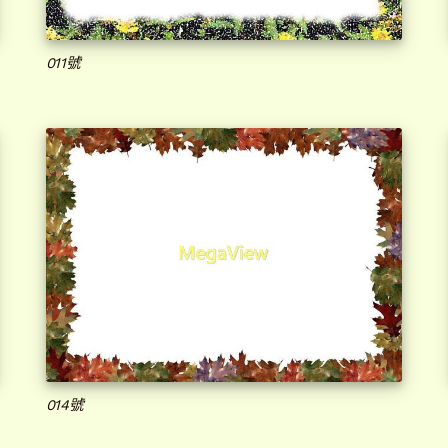
011號
014號