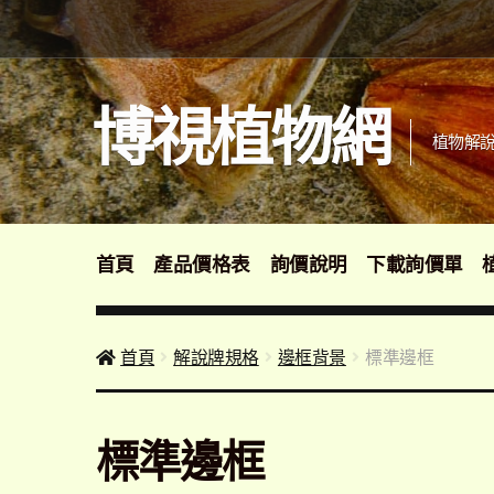
跳
跳
至
至
導
主
覽
要
博視植物網
列
內
植物解說
容
首頁
產品價格表
詢價說明
下載詢價單
首頁
解說牌規格
邊框背景
標準邊框
標準邊框