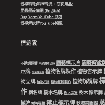
博視科教(科學教具、研究用品)
昆蟲學設備網 (English)
BugDorm YouTube 頻道
博視解說牌YouTube頻道
標籤雲
園藝解說
園藝標示牌
不銹鋼彈簧
不銹鋼解說牌
示牌
植物名牌製作
植物告示牌
指示標示牌
植物解說牌
物立牌
植物花牌製作
植物花牌
作
樹木名牌
樹名牌
樹木標示牌
樹木彈簧
禁止標示牌
樹牌
秋海棠圖鑑
樹牌彈簧