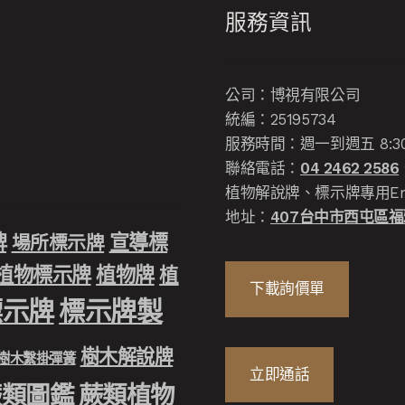
服務資訊
公司：博視有限公司
統編：25195734
服務時間：週一到週五 8:30-12
聯絡電話：
04 2462 2586
植物解說牌、標示牌專用Em
地址：
407台中市西屯區福雅
牌
宣導標
場所標示牌
植物標示牌
植物牌
植
下載詢價單
標示牌
標示牌製
樹木解說牌
樹木繫掛彈簧
立即通話
蕨類圖鑑
蕨類植物