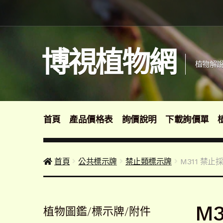
跳
跳
至
至
導
主
覽
要
博視植物網
列
內
植物解說
容
首頁
產品價格表
詢價說明
下載詢價單
首頁
公共標示牌
禁止類標示牌
M311 禁止
M
植物圖鑑/標示牌/附件