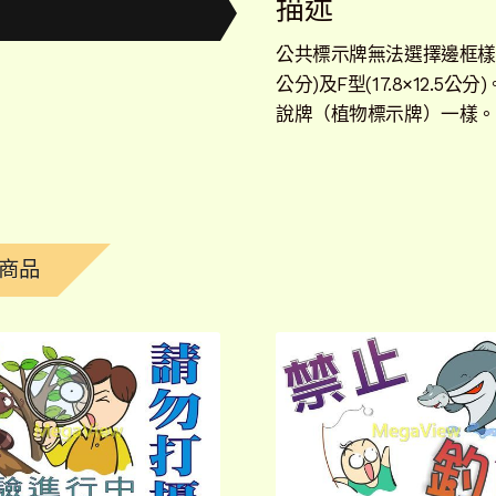
描述
公共標示牌無法選擇邊框樣式。版
公分)及F型(17.8×12
說牌（植物標示牌）一樣。
商品