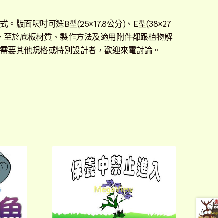
面呎吋可選B型(25×17.8公分)、E型(38×27
.5公分)。至於底板材質、製作方法及適用附件都跟植物解
需要其他規格或特別設計者，歡迎來電討論。