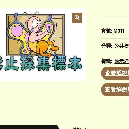
貨號:
M311
分類:
公共標
標籤:
標示牌
查看解說
查看解說