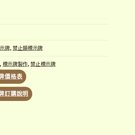
示牌
,
禁止類標示牌
,
標示牌製作
,
禁止標示牌
牌價格表
牌訂購說明