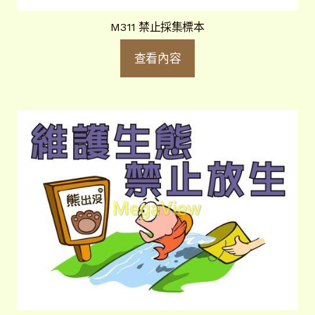
M311 禁止採集標本
查看內容