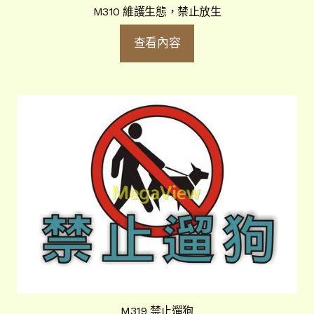
M310 維護生態，禁止放生
查看內容
M319 禁止遛狗