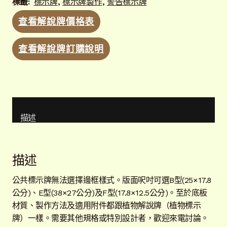
標籤:
標示牌
,
標示牌製作
,
警告標示牌
查看解說牌價格表
查看解說牌訂購說明
描述
描述
公共標示牌無法選擇邊框樣式。版面呎吋可選B型(25×17.8
公分)、E型(38×27公分)及F型(17.8×12.5公分)。至於底板
材質、製作方法及適用附件都跟植物解說牌（植物標示
牌）一樣。需要其他規格或特別設計者，歡迎來電討論。