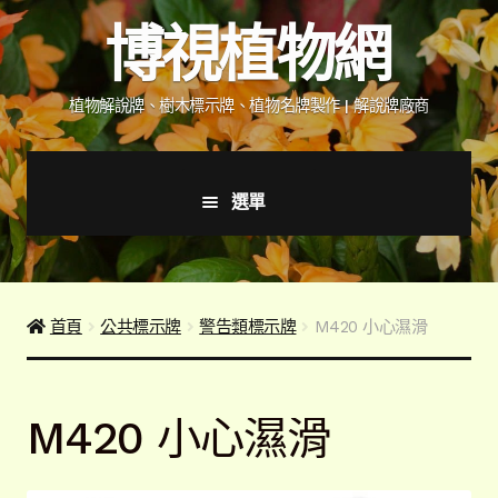
跳
跳
博視植物網
至
至
導
主
覽
要
植物解說牌、樹木標示牌、植物名牌製作 | 解說牌廠商
列
內
容
選單
首頁
產品價格表
首頁
公共標示牌
警告類標示牌
M420 小心濕滑
詢價說明
M420 小心濕滑
下載詢價單
植物圖鑑/標示牌/附件型錄
展