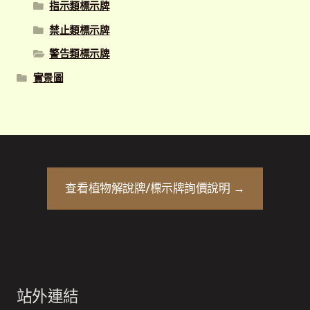
指示類標示牌
禁止類標示牌
警告類標示牌
實景圖
查看
植物解說牌/標示牌
詢價說明 →
站外連結