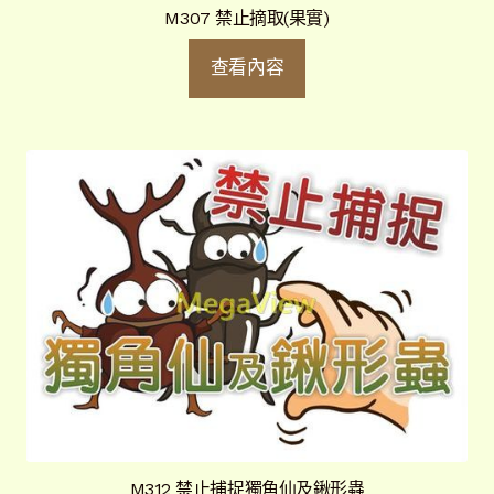
M307 禁止摘取(果實)
查看內容
M312 禁止捕捉獨角仙及鍬形蟲