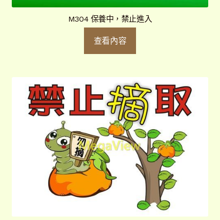
M304 保養中，禁止進入
查看內容