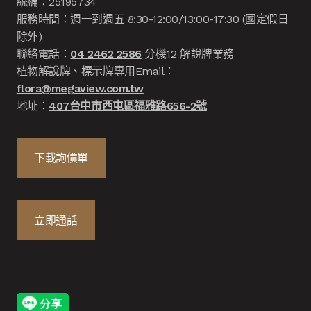
統編：25195734
服務時間：週一到週五 8:30-12:00/13:00-17:30 (國定假日
除外)
聯絡電話：
04 2462 2586
分機12 解說牌業務
植物解說牌、標示牌專用Email：
flora@megaview.com.tw
地址：
407台中市西屯區福雅路656-2號
下載詢價單
立即通話