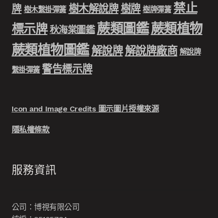
禁止
樹木解說牌
樹牌
牌
樹木繫掛彈簧
樹牌彈簧
蕨類圖鑑
蕨類植物
標示牌
秋海棠圖鑑
蕨類植物圖鑑
解說牌
解說牌廠商
解說牌
警告標示牌
繫掛彈簧
Icon and Image Credits 圖示圖片授權來源
隱私權條款
服務資訊
公司：博視有限公司