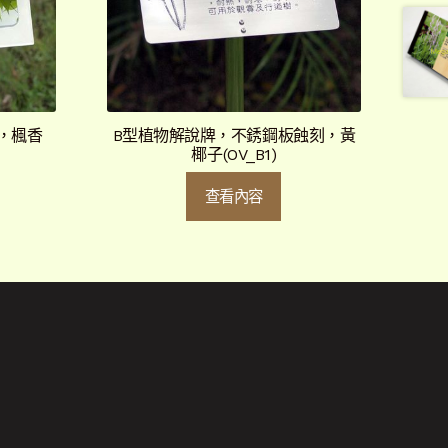
，楓香
B型植物解說牌，不銹鋼板蝕刻，黃
椰子(OV_B1)
查看內容