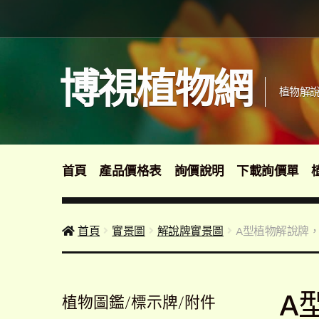
跳
跳
至
至
導
主
覽
要
博視植物網
列
內
植物解說
容
首頁
產品價格表
詢價說明
下載詢價單
首頁
實景圖
解說牌實景圖
A型植物解說牌，大
A
植物圖鑑/標示牌/附件