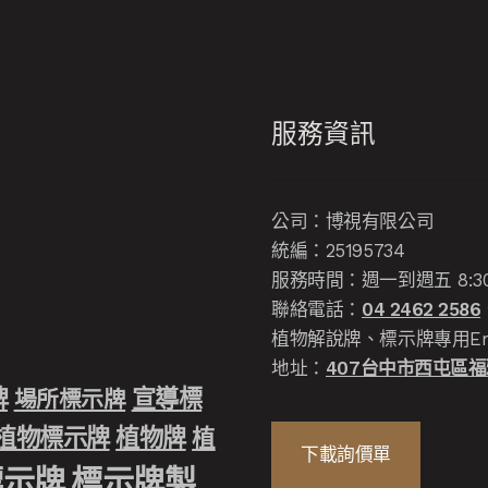
服務資訊
公司：博視有限公司
統編：25195734
服務時間：週一到週五 8:30-12
聯絡電話：
04 2462 2586
植物解說牌、標示牌專用Em
地址：
407台中市西屯區福雅
牌
宣導標
場所標示牌
植物標示牌
植物牌
植
下載詢價單
標示牌
標示牌製