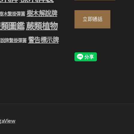
樹木解說牌
樹木繫掛彈簧
立即通話
蕨類圖鑑
蕨類植物
警告標示牌
解說牌繫掛彈簧
aView