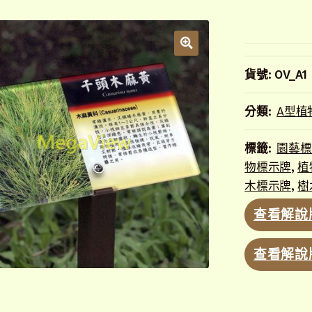
貨號:
OV_A1
分類:
A型植
標籤:
園藝標
物標示牌
,
植
木標示牌
,
樹
查看解說
查看解說