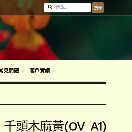
搜
搜尋
尋
關
鍵
字:
常見問題
客戶實績
頭木麻黃(OV_A1)