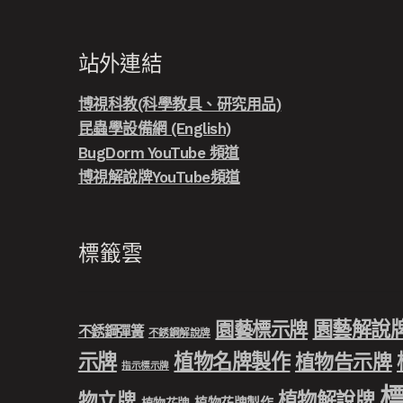
站外連結
博視科教(科學教具、研究用品)
昆蟲學設備網 (English)
BugDorm YouTube 頻道
博視解說牌YouTube頻道
標籤雲
園藝解說
園藝標示牌
不銹鋼彈簧
不銹鋼解說牌
示牌
植物名牌製作
植物告示牌
指示標示牌
植物解說牌
物立牌
植物花牌製作
植物花牌