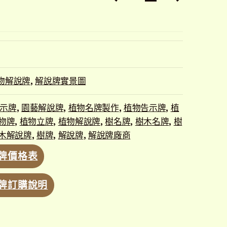
物解說牌
,
解說牌實景圖
示牌
,
園藝解說牌
,
植物名牌製作
,
植物告示牌
,
植
物牌
,
植物立牌
,
植物解說牌
,
樹名牌
,
樹木名牌
,
樹
木解說牌
,
樹牌
,
解說牌
,
解說牌廠商
牌價格表
牌訂購說明