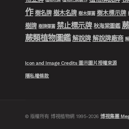
作
樹木名牌
樹名牌
樹木標示牌
樹木彈簧
禁止標示牌
樹牌
秋海棠圖鑑
樹牌彈簧
蕨類植物圖鑑
解說牌
解說牌廠商
Icon and Image Credits 圖示圖片授權來源
隱私權條款
© 版權所有 博視植物網 1995-2026
博視集團 Meg