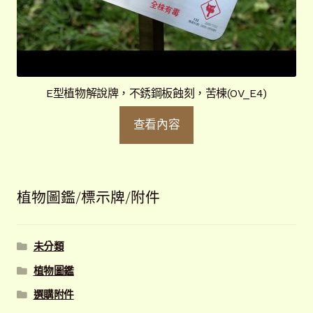
E型植物解說牌，不銹鋼板蝕刻，苦楝(OV_E4)
查看內容
植物圖鑑/標示牌/附件
未分類
植物圖鑑
選購附件