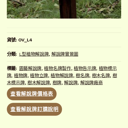
貨號:
OV_L4
分類:
L型植物解說牌
,
解說牌實景圖
標籤:
園藝解說牌
,
植物名牌製作
,
植物告示牌
,
植物標示
牌
,
植物牌
,
植物立牌
,
植物解說牌
,
樹名牌
,
樹木名牌
,
樹
木標示牌
,
樹木解說牌
,
樹牌
,
解說牌
,
解說牌廠商
查看解說牌價格表
查看解說牌訂購說明