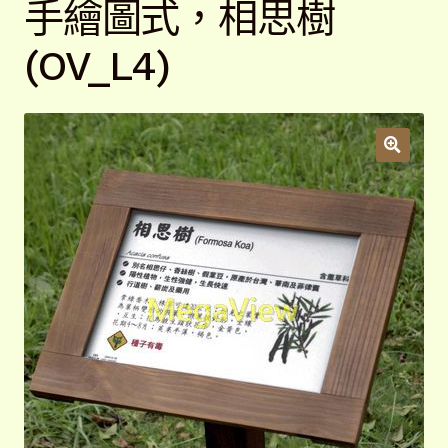
手繪圖式，相思樹
開
子
解說牌規格
展
(OV_L4)
選
開
單
子
聯絡我們
選
單
常見問題
展
開
子
客戶實績
展
選
開
單
子
選
單