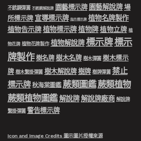
園藝解說牌
園藝標示牌
場
不銹鋼彈簧
不銹鋼解說牌
宣導標示牌
植物名牌製作
所標示牌
指示標示牌
植物標示牌
植物牌
植物告示牌
植物立牌
植
標示牌
標示
植物解說牌
植物花牌製作
物花牌
牌製作
樹木名牌
樹名牌
樹木標示
樹木彈簧
禁止
樹木解說牌
樹牌
牌
樹木繫掛彈簧
樹牌彈簧
蕨類圖鑑
蕨類植物
標示牌
秋海棠圖鑑
蕨類植物圖鑑
解說牌
解說牌廠商
解說牌
警告標示牌
繫掛彈簧
Icon and Image Credits 圖示圖片授權來源