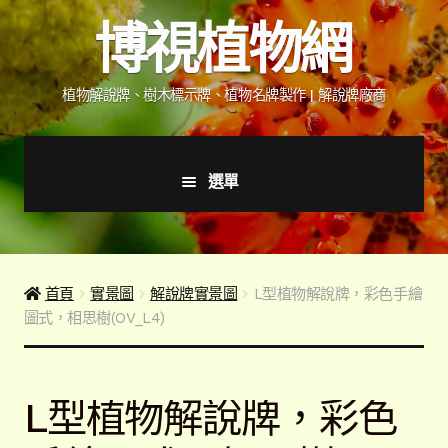
跳
跳
博視植物網
至
至
導
主
覽
要
植物解說牌、樹木標示牌、植物名牌製作 | 解說牌廠商
列
內
容
選單
首頁
產品價格表
首頁
實景圖
解說牌實景圖
L型植物解說牌，彩色手繪
圖式，相思樹(OV_L4)
詢價說明
下載詢價單
L型植物解說牌，彩色
植物圖鑑/標示牌/附件型錄
展