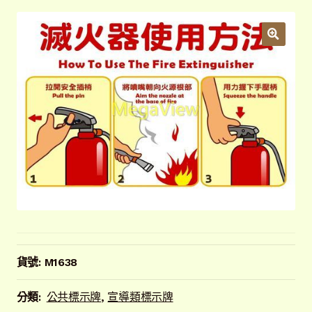
開
子
解說牌規格
展
選
開
單
子
聯絡我們
選
單
常見問題
展
開
子
客戶實績
展
選
開
單
子
選
單
貨號:
M1638
分類:
公共標示牌
,
宣導類標示牌