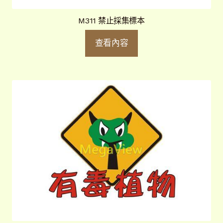
M311 禁止採集標本
查看內容