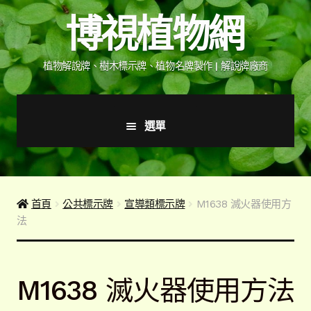
跳
跳
博視植物網
至
至
導
主
覽
要
植物解說牌、樹木標示牌、植物名牌製作 | 解說牌廠商
列
內
容
選單
首頁
產品價格表
首頁
公共標示牌
宣導類標示牌
M1638 滅火器使用方
法
詢價說明
下載詢價單
M1638 滅火器使用方法
植物圖鑑/標示牌/附件型錄
展