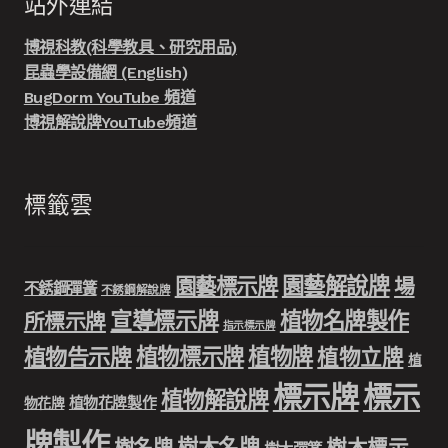
站外連結
博視科教(科學教具、研究用品)
昆蟲學設備網 (English)
BugDorm YouTube 頻道
博視解說牌YouTube頻道
標籤雲
園藝解說牌
園藝標示牌
場
不銹鋼彈簧
不銹鋼解說牌
宣導標示牌
植物名牌製作
所標示牌
指示標示牌
植物標示牌
植物牌
植物告示牌
植物立牌
植
標示牌
標示
植物解說牌
植物花牌製作
物花牌
牌製作
樹木名牌