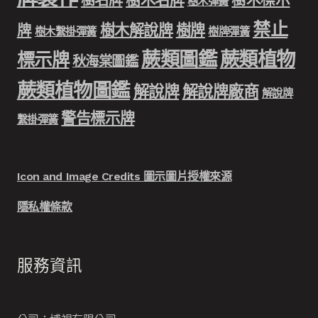
樹名牌
樹木標示
樹木彈簧
禁止
樹木解說牌
樹牌
牌
樹木繫掛彈簧
樹牌彈簧
蕨類圖鑑
蕨類植物
標示牌
秋海棠圖鑑
蕨類植物圖鑑
解說牌
解說牌廠商
解說牌
警告標示牌
繫掛彈簧
Icon and Image Credits 圖示圖片授權來源
隱私權條款
服務資訊