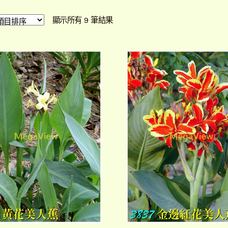
依
顯示所有 9 筆結果
最
新
項
目
排
序