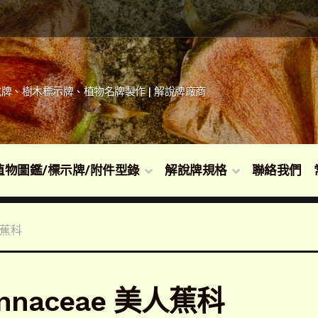
牌、樹木標示牌、植物名牌製作 | 解說牌廠商
植物圖鑑/標示牌/附件型錄
解說牌規格
聯絡我們
人蕉科
nnaceae 美人蕉科