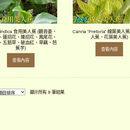
 indica 食用美人蕉 (觀音姜、
Canna ‘Pretoria’ 線葉美人
、蓮招花、連招花、鳳尾花、
人蕉、花葉美人蕉)
、五筋草、破血紅、旱藕、芭
蕉芋)
查看內容
查看內容
依
顯示所有 9 筆結果
最
新
項
目
排