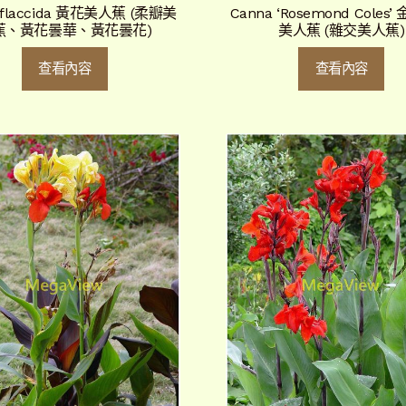
 flaccida 黃花美人蕉 (柔瓣美
Canna ‘Rosemond Coles
蕉、黃花曇華、黃花曇花)
美人蕉 (雜交美人蕉)
查看內容
查看內容