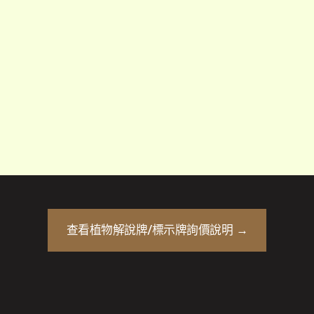
序
查看
植物解說牌/標示牌
詢價說明 →