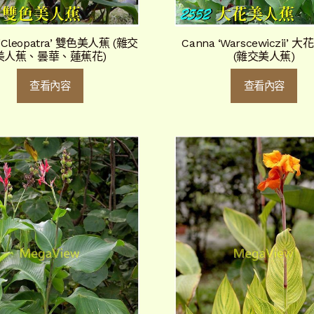
 ‘Cleopatra’ 雙色美人蕉 (雜交
Canna ‘Warscewiczii’
美人蕉、曇華、蓮蕉花)
(雜交美人蕉)
查看內容
查看內容