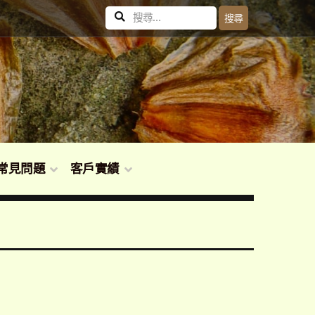
搜
搜尋
尋
關
鍵
字:
常見問題
客戶實績