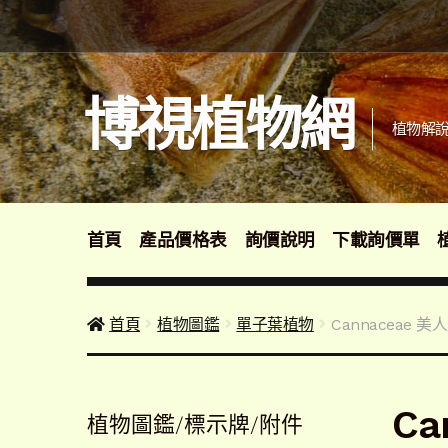
跳
跳
至
至
導
主
覽
要
博視植物網
列
內
植物解說
容
首頁
產品價格表
詢價說明
下載詢價單
首頁
植物圖鑑
單子葉植物
Cannaceae 美
Ca
植物圖鑑/標示牌/附件