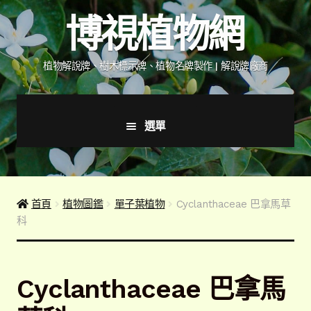
跳
跳
博視植物網
至
至
導
主
覽
要
植物解說牌、樹木標示牌、植物名牌製作 | 解說牌廠商
列
內
容
選單
首頁
產品價格表
首頁
植物圖鑑
單子葉植物
Cyclanthaceae 巴拿馬草
科
詢價說明
下載詢價單
Cyclanthaceae 巴拿馬
植物圖鑑/標示牌/附件型錄
展