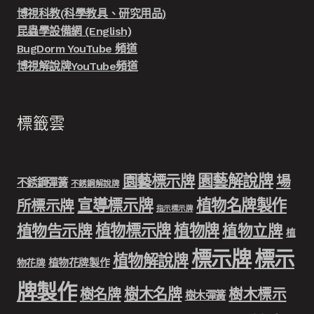
博視科教(科學教具、研究用品)
昆蟲學設備網 (English)
BugDorm YouTube 頻道
博視解說牌YouTube頻道
標籤雲
園藝解說牌
園藝標示牌
場
不銹鋼彈簧
不銹鋼解說牌
宣導標示牌
植物名牌製作
所標示牌
指示標示牌
植物標示牌
植物牌
植物告示牌
植物立牌
植
標示牌
標示
植物解說牌
植物花牌製作
物花牌
牌製作
樹木名牌
樹名牌
樹木標示
樹木彈簧