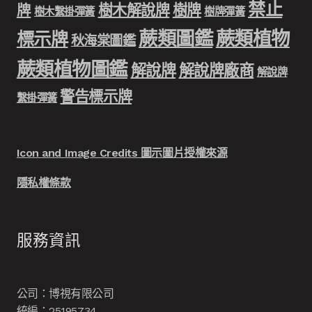
禁止
樹木解說牌
樹牌
牌
樹木繫掛彈簧
樹牌彈簧
蕨類圖鑑
蕨類植物
標示牌
秋海棠圖鑑
蕨類植物圖鑑
解說牌
解說牌廠商
解說牌
警告標示牌
繫掛彈簧
Icon and Image Credits 圖示圖片授權來源
隱私權條款
服務資訊
公司：博視有限公司
統編：25195734