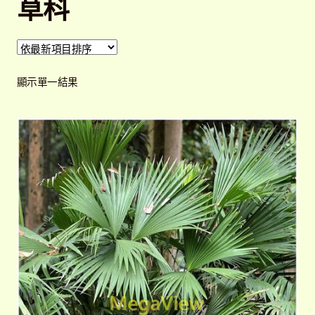
草科
開
子
解說牌規格
展
選
開
單
子
聯絡我們
選
顯示單一結果
單
常見問題
展
開
子
客戶實績
展
選
開
單
子
選
單