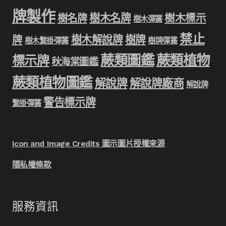
牌製作
樹木名牌
樹名牌
樹木標示
樹木彈簧
禁止
樹木解說牌
樹牌
牌
樹木繫掛彈簧
樹牌彈簧
蕨類圖鑑
蕨類植物
標示牌
秋海棠圖鑑
蕨類植物圖鑑
解說牌
解說牌廠商
解說牌
警告標示牌
繫掛彈簧
Icon and Image Credits 圖示圖片授權來源
隱私權條款
服務資訊