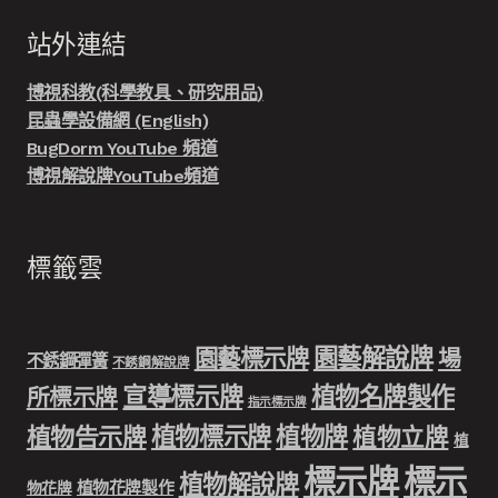
站外連結
博視科教(科學教具、研究用品)
昆蟲學設備網 (English)
BugDorm YouTube 頻道
博視解說牌YouTube頻道
標籤雲
園藝解說牌
園藝標示牌
場
不銹鋼彈簧
不銹鋼解說牌
宣導標示牌
植物名牌製作
所標示牌
指示標示牌
植物標示牌
植物牌
植物告示牌
植物立牌
植
標示牌
標示
植物解說牌
植物花牌製作
物花牌