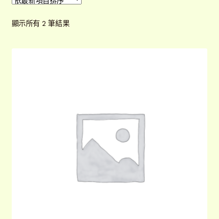
開
子
解說牌規格
展
依
顯示所有 2 筆結果
選
開
最
單
子
新
聯絡我們
項
選
目
單
常見問題
展
排
開
序
子
客戶實績
展
選
開
單
子
選
單