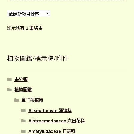
依
顯示所有 2 筆結果
最
新
項
目
植物圖鑑/標示牌/附件
排
序
未分類
植物圖鑑
單子葉植物
Alismataceae 澤瀉科
Alstroemeriaceae 六出花科
Amaryllidaceae 石蒜科