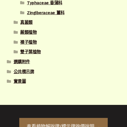
Typhaceae 香蒲科
Zingiberaceae 薑科
真菌類
蕨類植物
裸子植物
雙子葉植物
選購附件
公共標示牌
實景圖
查看
植物解說牌/標示牌
詢價說明 →