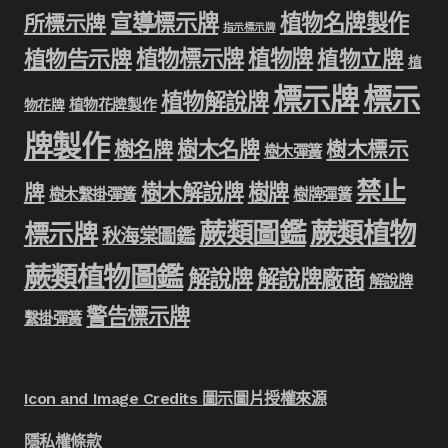
宣導標示牌
植物名牌製作
所標示牌
指示標示牌
植物標示牌
植物牌
植物告示牌
植物立牌
植
標示牌
標示
植物解說牌
植物花牌製作
物花牌
牌製作
樹木名牌
樹名牌
樹木標示
樹木彈簧
禁止
樹木解說牌
樹牌
牌
樹木繫掛彈簧
樹牌彈簧
蕨類圖鑑
蕨類植物
標示牌
秋海棠圖鑑
蕨類植物圖鑑
解說牌
解說牌廠商
解說牌
警告標示牌
繫掛彈簧
Icon and Image Credits 圖示圖片授權來源
隱私權條款