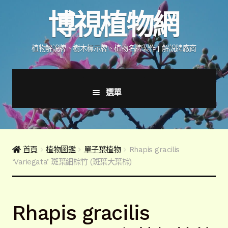
跳
跳
博視植物網
至
至
導
主
覽
要
植物解說牌、樹木標示牌、植物名牌製作 | 解說牌廠商
列
內
容
選單
首頁
產品價格表
首頁
植物圖鑑
單子葉植物
Rhapis gracilis
‘Variegata’ 斑葉細棕竹 (斑葉大葉棕)
詢價說明
下載詢價單
Rhapis gracilis
植物圖鑑/標示牌/附件型錄
展