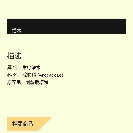
描述
描述
屬 性：常綠灌木
科 名：棕櫚科 (Arecaceae)
原產地：園藝栽培種
相關商品