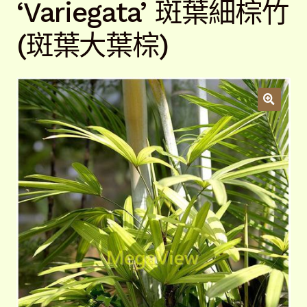
‘Variegata’ 斑葉細棕竹
開
子
解說牌規格
展
(斑葉大葉棕)
選
開
單
子
聯絡我們
選
單
常見問題
展
開
子
客戶實績
展
選
開
單
子
選
單