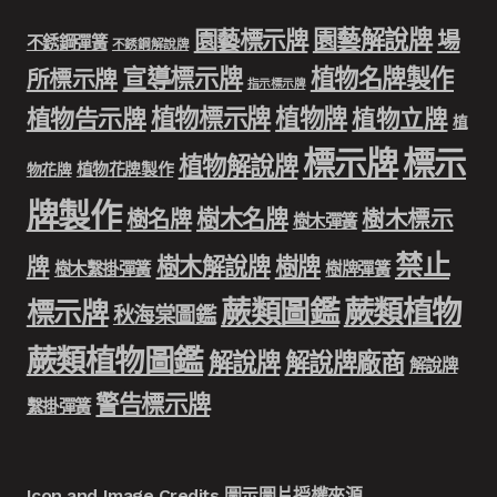
園藝解說牌
園藝標示牌
場
不銹鋼彈簧
不銹鋼解說牌
宣導標示牌
植物名牌製作
所標示牌
指示標示牌
植物標示牌
植物牌
植物告示牌
植物立牌
植
標示牌
標示
植物解說牌
植物花牌製作
物花牌
牌製作
樹木名牌
樹名牌
樹木標示
樹木彈簧
禁止
樹木解說牌
樹牌
牌
樹木繫掛彈簧
樹牌彈簧
蕨類圖鑑
蕨類植物
標示牌
秋海棠圖鑑
蕨類植物圖鑑
解說牌
解說牌廠商
解說牌
警告標示牌
繫掛彈簧
Icon and Image Credits 圖示圖片授權來源