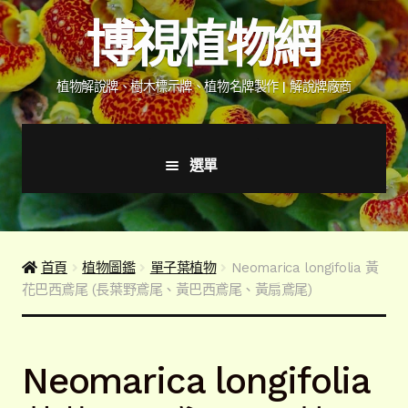
跳
跳
博視植物網
至
至
導
主
覽
要
植物解說牌、樹木標示牌、植物名牌製作 | 解說牌廠商
列
內
容
選單
首頁
產品價格表
首頁
植物圖鑑
單子葉植物
Neomarica longifolia 黃
花巴西鳶尾 (長葉野鳶尾、黃巴西鳶尾、黃扇鳶尾)
詢價說明
下載詢價單
Neomarica longifolia
植物圖鑑/標示牌/附件型錄
展