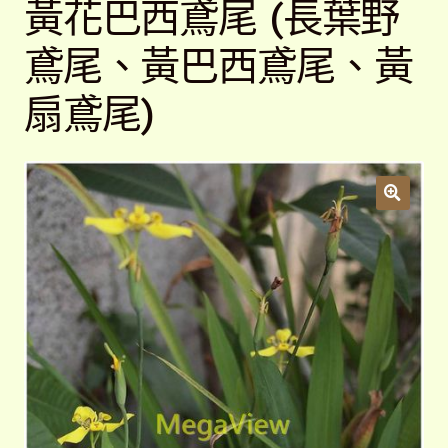
黃花巴西鳶尾 (長葉野
開
子
解說牌規格
展
鳶尾、黃巴西鳶尾、黃
選
開
單
子
聯絡我們
扇鳶尾)
選
單
常見問題
展
開
子
客戶實績
展
選
開
單
子
選
單