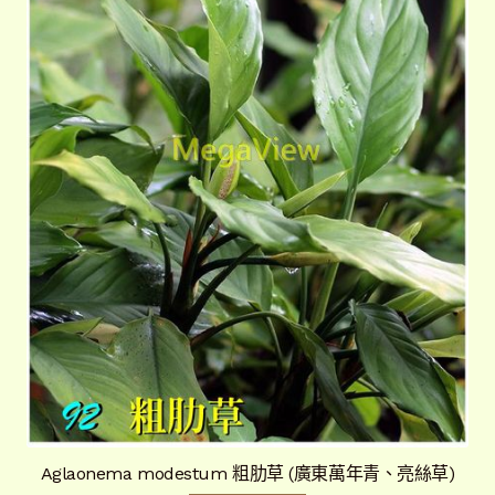
Aglaonema modestum 粗肋草 (廣東萬年青、亮絲草)