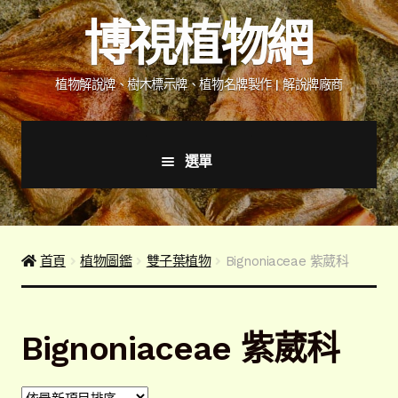
跳
跳
博視植物網
至
至
導
主
覽
要
植物解說牌、樹木標示牌、植物名牌製作 | 解說牌廠商
列
內
容
選單
首頁
產品價格表
首頁
植物圖鑑
雙子葉植物
Bignoniaceae 紫葳科
詢價說明
Bignoniaceae 紫葳科
下載詢價單
植物圖鑑/標示牌/附件型錄
展