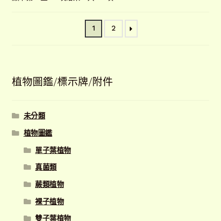
最
新
1
2
項
目
排
序
植物圖鑑/標示牌/附件
未分類
植物圖鑑
單子葉植物
真菌類
蕨類植物
裸子植物
雙子葉植物