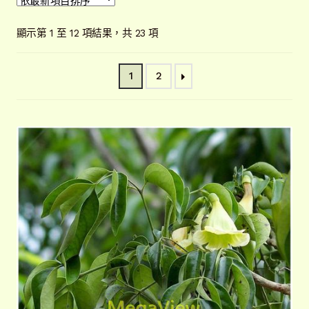
開
子
解說牌規格
展
依
顯示第 1 至 12 項結果，共 23 項
選
開
最
單
子
新
聯絡我們
1
2
項
選
目
單
常見問題
展
排
開
序
子
客戶實績
展
選
開
單
子
選
單