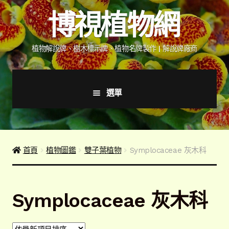
跳
跳
博視植物網
至
至
導
主
覽
要
植物解說牌、樹木標示牌、植物名牌製作 | 解說牌廠商
列
內
容
選單
首頁
產品價格表
首頁
植物圖鑑
雙子葉植物
Symplocaceae 灰木科
詢價說明
Symplocaceae 灰木科
下載詢價單
植物圖鑑/標示牌/附件型錄
展