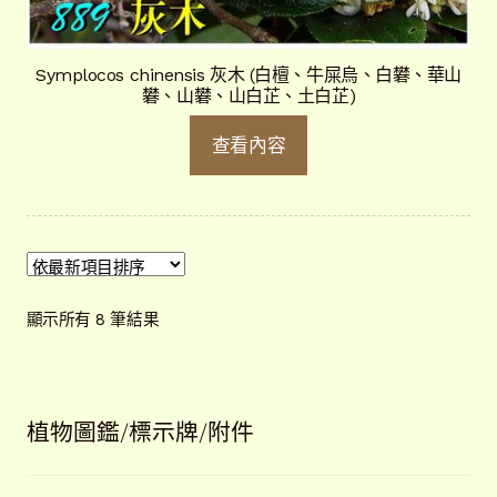
Symplocos chinensis 灰木 (白檀、牛屎烏、白礬、華山
礬、山礬、山白芷、土白芷)
查看內容
依
顯示所有 8 筆結果
最
新
項
目
植物圖鑑/標示牌/附件
排
序