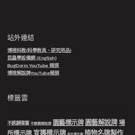
站外連結
博視科教(科學教具、研究用品)
昆蟲學設備網 (English)
BugDorm YouTube 頻道
博視解說牌YouTube頻道
標籤雲
園藝解說牌
園藝標示牌
場
不銹鋼彈簧
不銹鋼解說牌
宣導標示牌
植物名牌製作
所標示牌
指示標示牌