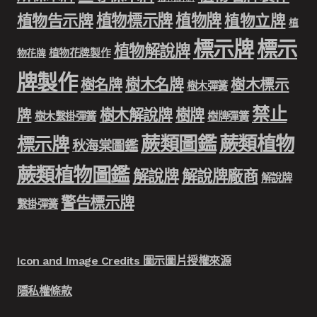
植物標示牌
植物牌
植物告示牌
植物立牌
植
標示牌
標示
植物解說牌
植物花牌製作
物花牌
牌製作
樹木名牌
樹名牌
樹木標示
樹木彈簧
禁止
樹木解說牌
樹牌
牌
樹木繫掛彈簧
樹牌彈簧
蕨類圖鑑
蕨類植物
標示牌
秋海棠圖鑑
蕨類植物圖鑑
解說牌
解說牌廠商
解說牌
警告標示牌
繫掛彈簧
Icon and Image Credits 圖示圖片授權來源
隱私權條款