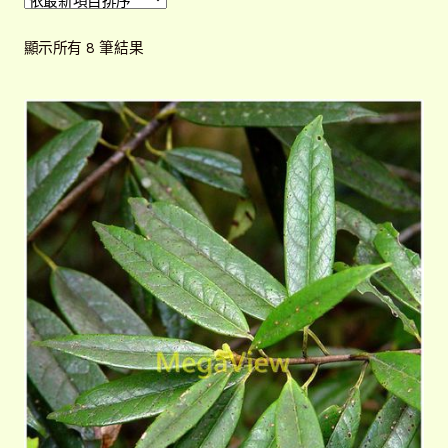
開
子
解說牌規格
展
依
顯示所有 8 筆結果
選
開
最
單
子
新
聯絡我們
項
選
目
單
常見問題
展
排
開
序
子
客戶實績
展
選
開
單
子
選
單