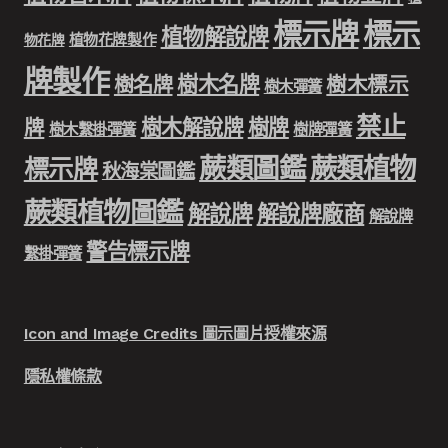
標示牌
標示
植物解說牌
植物花牌製作
物花牌
牌製作
樹木名牌
樹名牌
樹木標示
樹木彈簧
禁止
樹木解說牌
樹牌
牌
樹木繫掛彈簧
樹牌彈簧
蕨類圖鑑
蕨類植物
標示牌
秋海棠圖鑑
蕨類植物圖鑑
解說牌
解說牌廠商
解說牌
警告標示牌
繫掛彈簧
Icon and Image Credits 圖示圖片授權來源
隱私權條款