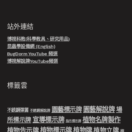
站外連結
博視科教(科學教具、研究用品)
昆蟲學設備網 (English)
BugDorm YouTube 頻道
博視解說牌YouTube頻道
標籤雲
園藝解說牌
園藝標示牌
場
不銹鋼彈簧
不銹鋼解說牌
宣導標示牌
植物名牌製作
所標示牌
指示標示牌
植物標示牌
植物牌
植物告示牌
植物立牌
植