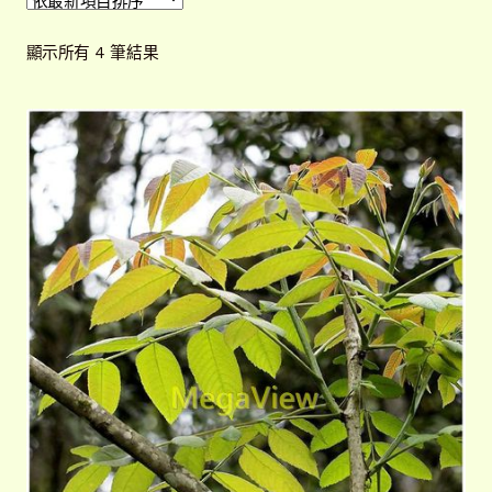
開
子
解說牌規格
展
依
顯示所有 4 筆結果
選
開
最
單
子
新
聯絡我們
項
選
目
單
常見問題
展
排
開
序
子
客戶實績
展
選
開
單
子
選
單