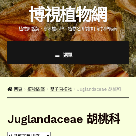
跳
跳
博視植物網
至
至
導
主
覽
要
植物解說牌、樹木標示牌、植物名牌製作 | 解說牌廠商
列
內
容
選單
首頁
產品價格表
首頁
植物圖鑑
雙子葉植物
Juglandaceae 胡桃科
詢價說明
Juglandaceae 胡桃科
下載詢價單
植物圖鑑/標示牌/附件型錄
展