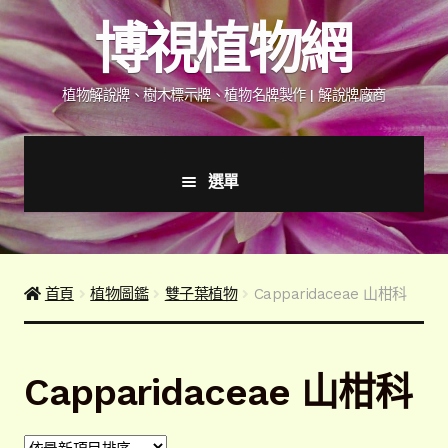
跳
跳
博視植物網
至
至
導
主
覽
要
植物解說牌、樹木標示牌、植物名牌製作 | 解說牌廠商
列
內
容
選單
首頁
產品價格表
首頁
植物圖鑑
雙子葉植物
Capparidaceae 山柑科
詢價說明
Capparidaceae 山柑科
下載詢價單
植物圖鑑/標示牌/附件型錄
展