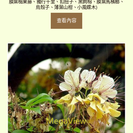
膜葉槌果藤、獨行千里、扣扭子、黑鉤榕、膜葉馬檳榔、
烏殼子、薄葉山柑、小風蝶木)
查看內容