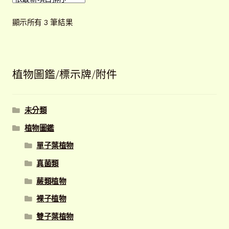
依
顯示所有 3 筆結果
最
新
項
目
植物圖鑑/標示牌/附件
排
序
未分類
植物圖鑑
單子葉植物
真菌類
蕨類植物
裸子植物
雙子葉植物