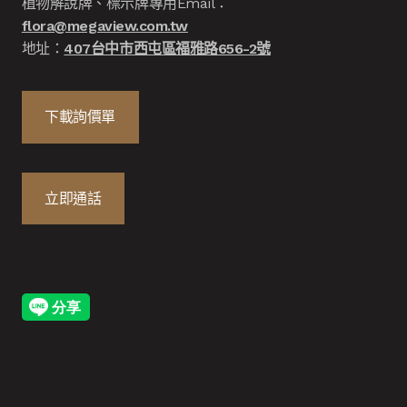
植物解說牌、標示牌專用Email：
flora@megaview.com.tw
地址：
407台中市西屯區福雅路656-2號
下載詢價單
立即通話