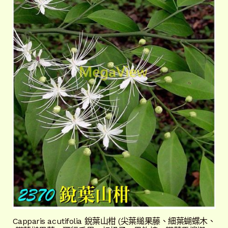
Capparis acutifolia 銳葉山柑 (尖葉縋果藤、細葉蝴蝶木、