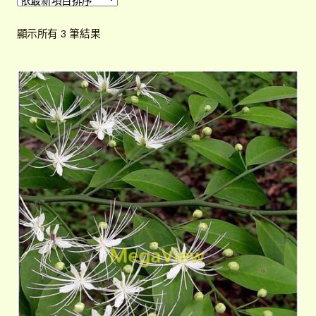
開
子
解說牌規格
展
依
顯示所有 3 筆結果
選
開
最
單
子
新
聯絡我們
項
選
目
單
常見問題
展
排
開
序
子
客戶實績
展
選
開
單
子
選
單