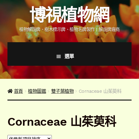
跳
跳
博視植物網
至
至
導
主
覽
要
植物解說牌、樹木標示牌、植物名牌製作 | 解說牌廠商
列
內
容
選單
首頁
產品價格表
首頁
植物圖鑑
雙子葉植物
Cornaceae 山茱萸科
詢價說明
Cornaceae 山茱萸科
下載詢價單
植物圖鑑/標示牌/附件型錄
展