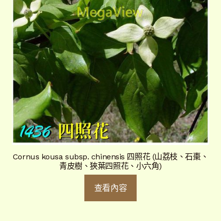
Cornus kousa subsp. chinensis 四照花 (山荔枝、石棗、
青皮樹、狹葉四照花、小六角)
查看內容