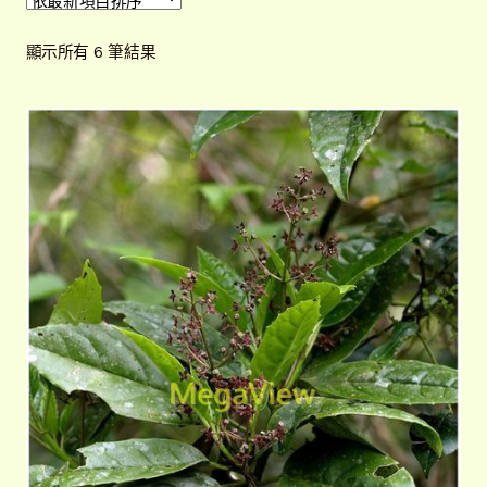
開
子
解說牌規格
展
依
顯示所有 6 筆結果
選
開
最
單
子
新
聯絡我們
項
選
目
單
常見問題
展
排
開
序
子
客戶實績
展
選
開
單
子
選
單