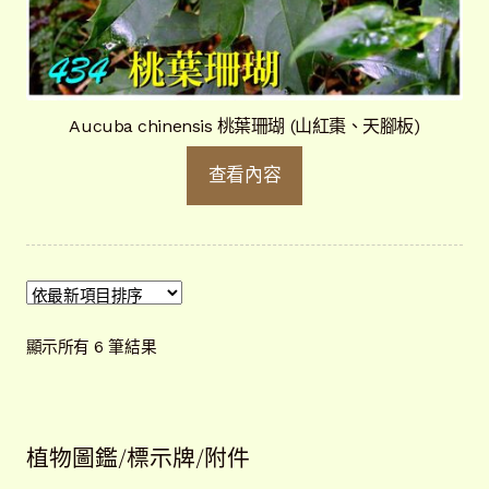
Aucuba chinensis 桃葉珊瑚 (山紅棗、天腳板)
查看內容
依
顯示所有 6 筆結果
最
新
項
目
植物圖鑑/標示牌/附件
排