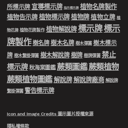
宣導標示牌
植物名牌製作
所標示牌
指示標示牌
植物標示牌
植物牌
植物告示牌
植物立牌
植
標示牌
標示
植物解說牌
植物花牌製作
物花牌
牌製作
樹木名牌
樹名牌
樹木標示
樹木彈簧
禁止
樹木解說牌
樹牌
牌
樹木繫掛彈簧
樹牌彈簧
蕨類圖鑑
蕨類植物
標示牌
秋海棠圖鑑
蕨類植物圖鑑
解說牌
解說牌廠商
解說牌
警告標示牌
繫掛彈簧
Icon and Image Credits 圖示圖片授權來源
隱私權條款