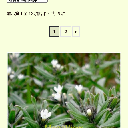
開
子
解說牌規格
展
依
顯示第 1 至 12 項結果，共 15 項
選
開
最
單
子
新
聯絡我們
1
2
項
選
目
單
常見問題
展
排
開
序
子
客戶實績
展
選
開
單
子
選
單