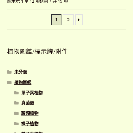
依
顯示第 1 至 12 項結果，共 15 項
最
新
1
2
項
目
排
序
植物圖鑑/標示牌/附件
未分類
植物圖鑑
單子葉植物
真菌類
蕨類植物
裸子植物