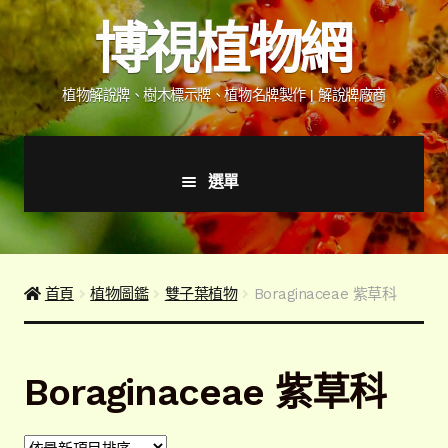
跳
跳
博視植物網
至
至
導
主
覽
要
植物解說牌、樹木標示牌、植物名牌製作 | 解說牌廠商
列
內
容
選單
首頁
產品價格表
首頁
植物圖鑑
雙子葉植物
Boraginaceae 紫草科
詢價說明
Boraginaceae 紫草科
下載詢價單
植物圖鑑/標示牌/附件型錄
展