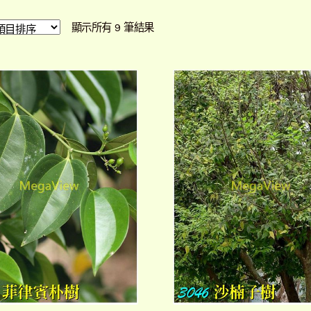
依
顯示所有 9 筆結果
最
新
項
目
排
序