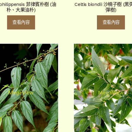
s philippensis 菲律賓朴樹 (油
Celtis biondii 沙楠子樹 
朴、大果油朴)
彈樹)
查看內容
查看內容