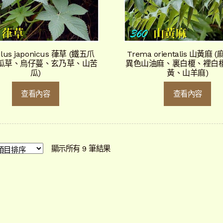
lus japonicus 葎草 (鐵五爪
Trema orientalis 山黃麻
瓜草、烏仔蔓、玄乃草、山苦
異色山油麻、裏白榎、裡白
瓜)
黃、山羊麻)
查看內容
查看內容
依
顯示所有 9 筆結果
最
新
項
目
排
序