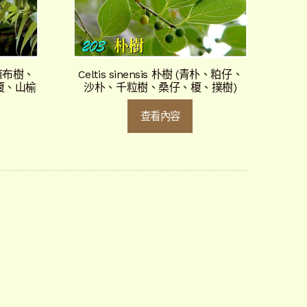
 (麻布樹、
Celtis sinensis 朴樹 (青朴、粕仔、
榎、山榆
沙朴、千粒樹、桑仔、榎、撲樹)
查看內容