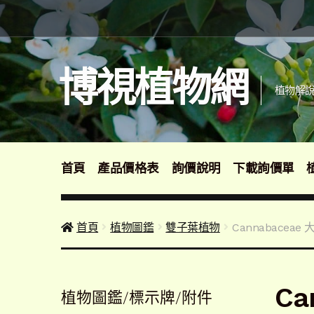
跳
跳
至
至
導
主
覽
要
博視植物網
列
內
植物解說
容
首頁
產品價格表
詢價說明
下載詢價單
首頁
植物圖鑑
雙子葉植物
Cannabaceae
Ca
植物圖鑑/標示牌/附件