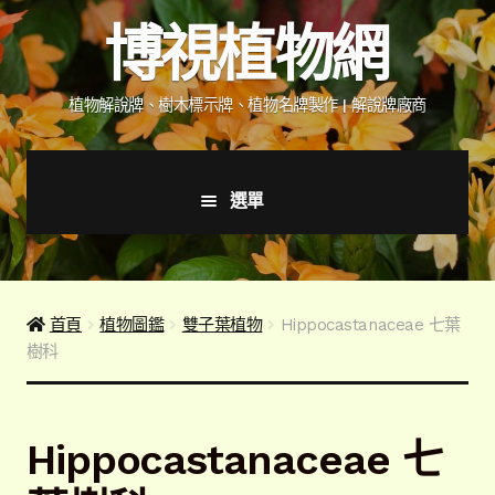
跳
跳
博視植物網
至
至
導
主
覽
要
植物解說牌、樹木標示牌、植物名牌製作 | 解說牌廠商
列
內
容
選單
首頁
產品價格表
首頁
植物圖鑑
雙子葉植物
Hippocastanaceae 七葉
樹科
詢價說明
下載詢價單
Hippocastanaceae 七
植物圖鑑/標示牌/附件型錄
展