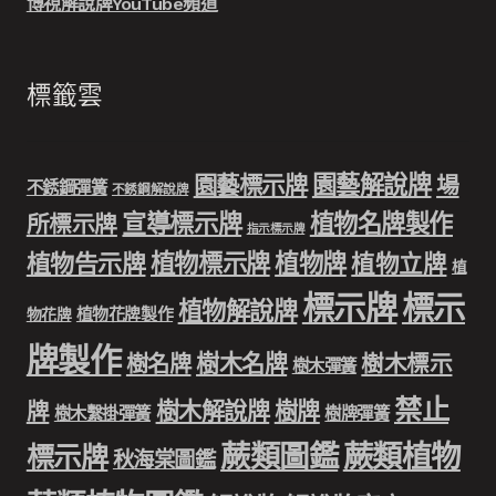
博視解說牌YouTube頻道
標籤雲
園藝解說牌
園藝標示牌
場
不銹鋼彈簧
不銹鋼解說牌
宣導標示牌
植物名牌製作
所標示牌
指示標示牌
植物標示牌
植物牌
植物告示牌
植物立牌
植
標示牌
標示
植物解說牌
植物花牌製作
物花牌
牌製作
樹木名牌
樹名牌
樹木標示
樹木彈簧
禁止
樹木解說牌
樹牌
牌
樹木繫掛彈簧
樹牌彈簧
蕨類圖鑑
蕨類植物
標示牌
秋海棠圖鑑