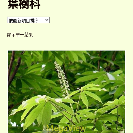
葉樹科
開
子
解說牌規格
展
選
開
單
子
聯絡我們
選
顯示單一結果
單
常見問題
展
開
子
客戶實績
展
選
開
單
子
選
單