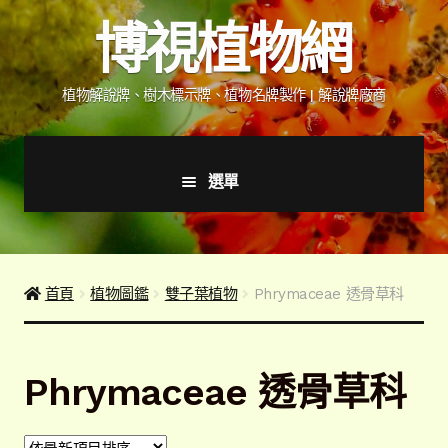
跳
跳
博視植物網
至
至
導
主
覽
要
植物解說牌、樹木標示牌、植物名牌製作 | 解說牌廠商
列
內
容
選單
首頁
產品價格表
首頁
植物圖鑑
雙子葉植物
Phrymaceae 透骨草科
詢價說明
Phrymaceae 透骨草科
下載詢價單
植物圖鑑/標示牌/附件型錄
展