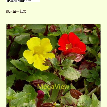
開
子
解說牌規格
展
顯示單一結果
選
開
單
子
聯絡我們
選
單
常見問題
展
開
子
客戶實績
展
選
開
單
子
選
單