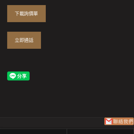
下載詢價單
立即通話
© 版權所有 博視植物網 1995-2026
博視集團 MegaView