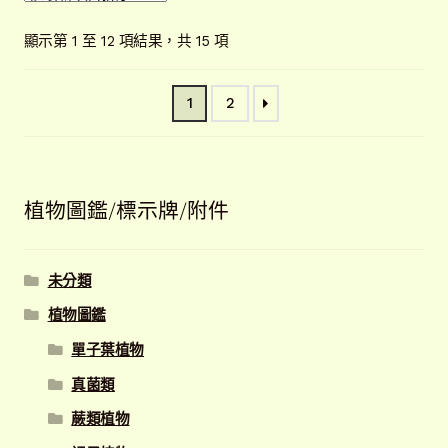
依
顯示第 1 至 12 項結果，共 15 項
最
新
1
2
項
目
排
序
植物圖鑑/標示牌/附件
未分類
植物圖鑑
單子葉植物
真菌類
蕨類植物