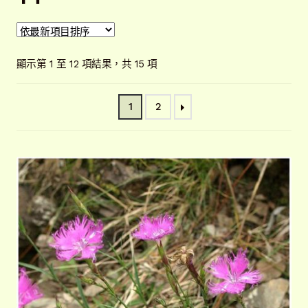
開
子
解說牌規格
展
選
開
單
依
子
顯示第 1 至 12 項結果，共 15 項
聯絡我們
最
選
新
單
常見問題
展
1
2
項
開
目
子
客戶實績
展
排
選
開
序
單
子
選
單