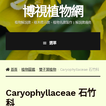
跳
跳
博視植物網
至
至
導
主
覽
要
植物解說牌、樹木標示牌、植物名牌製作 | 解說牌廠商
列
內
容
選單
首頁
產品價格表
首頁
植物圖鑑
雙子葉植物
Caryophyllaceae 石竹科
詢價說明
Caryophyllaceae 石竹
下載詢價單
科
植物圖鑑/標示牌/附件型錄
展