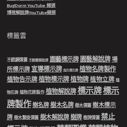
BugDorm YouTube 頻道
博視解說牌YouTube頻道
標籤雲
園藝解說牌
園藝標示牌
場
不銹鋼彈簧
不銹鋼解說牌
宣導標示牌
植物名牌製作
所標示牌
指示標示牌
植物標示牌
植物牌
植物告示牌
植物立牌
植
標示牌
標示
植物解說牌
植物花牌製作
物花牌
牌製作
樹木名牌
樹名牌
樹木標示
樹木彈簧
禁止
樹木解說牌
樹牌
牌
樹木繫掛彈簧
樹牌彈簧