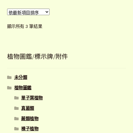
依
顯示所有 3 筆結果
最
新
項
目
植物圖鑑/標示牌/附件
排
序
未分類
植物圖鑑
單子葉植物
真菌類
蕨類植物
裸子植物