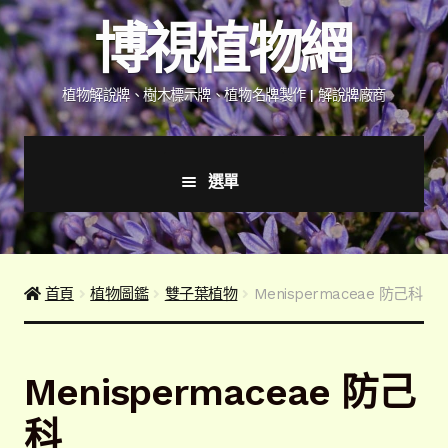
跳
跳
博視植物網
至
至
導
主
覽
要
植物解說牌、樹木標示牌、植物名牌製作 | 解說牌廠商
列
內
容
選單
首頁
產品價格表
首頁
植物圖鑑
雙子葉植物
Menispermaceae 防己科
詢價說明
Menispermaceae 防己
下載詢價單
科
植物圖鑑/標示牌/附件型錄
展