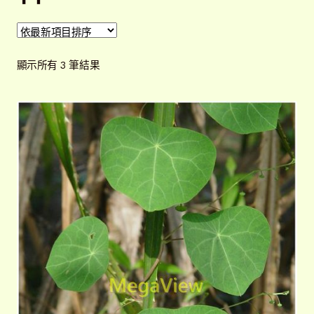
開
子
解說牌規格
展
選
開
單
依
子
顯示所有 3 筆結果
聯絡我們
最
選
新
單
常見問題
展
項
開
目
子
客戶實績
展
排
選
開
序
單
子
選
單