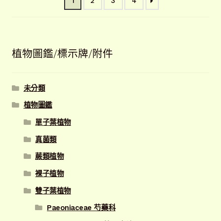
1
2
3
4
項
目
排
序
植物圖鑑/標示牌/附件
未分類
植物圖鑑
單子葉植物
真菌類
蕨類植物
裸子植物
雙子葉植物
Paeoniaceae 芍藥科