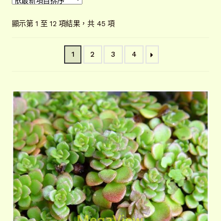
開
子
解說牌規格
展
依
顯示第 1 至 12 項結果，共 45 項
選
開
最
單
子
新
聯絡我們
1
2
3
4
項
選
目
單
常見問題
展
排
開
序
子
客戶實績
展
選
開
單
子
選
單