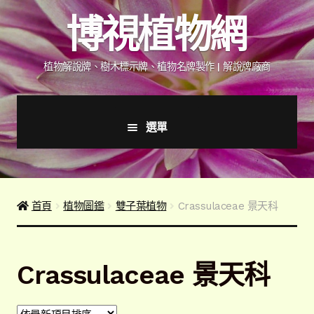
跳
跳
博視植物網
至
至
導
主
覽
要
植物解說牌、樹木標示牌、植物名牌製作 | 解說牌廠商
列
內
容
選單
首頁
產品價格表
首頁
植物圖鑑
雙子葉植物
Crassulaceae 景天科
詢價說明
Crassulaceae 景天科
下載詢價單
植物圖鑑/標示牌/附件型錄
展