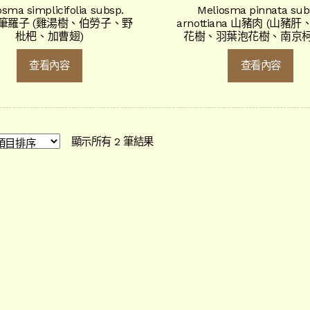
osma simplicifolia subsp.
Meliosma pinnata sub
da 筆羅子 (雞湯樹、伯勞子、野
arnottiana 山豬肉 (山豬
枇杷、加曹翅)
花樹、羽葉泡花樹、南京柯
查看內容
查看內容
依
顯示所有 2 筆結果
最
新
項
目
排
序