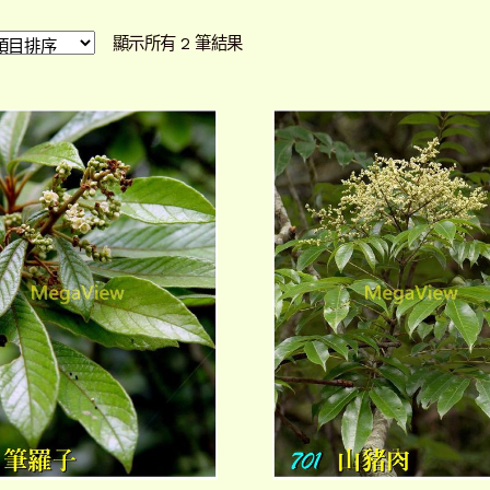
依
顯示所有 2 筆結果
最
新
項
目
排
序