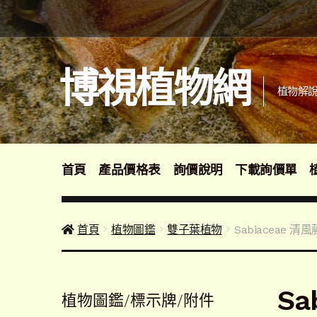
跳
跳
至
至
導
主
覽
要
博視植物網
列
內
植物解說
容
首頁
產品價格表
詢價說明
下載詢價單
首頁
植物圖鑑
雙子葉植物
Sabiaceae 清
Sa
植物圖鑑/標示牌/附件