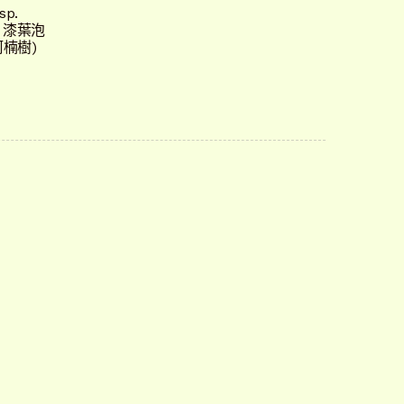
sp.
肝、漆葉泡
楠樹)