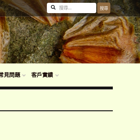
搜
搜尋
尋
關
鍵
字:
常見問題
客戶實績