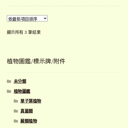
依
顯示所有 3 筆結果
最
新
項
目
植物圖鑑/標示牌/附件
排
序
未分類
植物圖鑑
單子葉植物
真菌類
蕨類植物