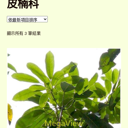
皮楠科
開
子
解說牌規格
展
選
開
單
子
聯絡我們
依
選
顯示所有 3 筆結果
最
單
常見問題
展
新
開
項
子
客戶實績
展
目
選
開
排
單
子
序
選
單