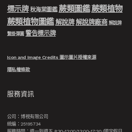
蕨類圖鑑
蕨類植物
標示牌
秋海棠圖鑑
蕨類植物圖鑑
解說牌
解說牌廠商
解說牌
警告標示牌
繫掛彈簧
Icon and Image Credits 圖示圖片授權來源
隱私權條款
服務資訊
公司：博視有限公司
統編：25195734
服務時間：週一到週五 8:30-12:00/13:00-17:30 (國定假日