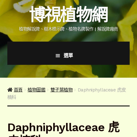
跳
跳
博視植物網
至
至
導
主
覽
要
植物解說牌、樹木標示牌、植物名牌製作 | 解說牌廠商
列
內
容
選單
首頁
產品價格表
首頁
植物圖鑑
雙子葉植物
Daphniphyllaceae 虎皮
楠科
詢價說明
下載詢價單
Daphniphyllaceae 虎
植物圖鑑/標示牌/附件型錄
展