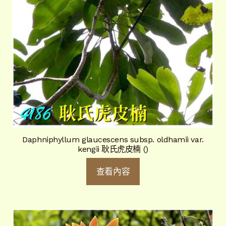
Daphniphyllum glaucescens subsp. oldhamii var.
kengii 耿氏虎皮楠 ()
查看內容