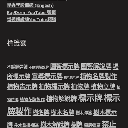
昆蟲學設備網 (English)
BugDorm YouTube 頻道
博視解說牌YouTube頻道
標籤雲
園藝解說牌
園藝標示牌
場
不銹鋼彈簧
不銹鋼解說牌
宣導標示牌
植物名牌製作
所標示牌
指示標示牌
植物標示牌
植物牌
植物告示牌
植物立牌
植
標示牌
標示
植物解說牌
植物花牌製作
物花牌
牌製作
樹木名牌
樹名牌
樹木標示
樹木彈簧
禁止
樹木解說牌
樹牌
牌
樹木繫掛彈簧
樹牌彈簧