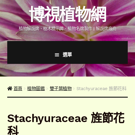
跳
跳
博視植物網
至
至
導
主
覽
要
植物解說牌、樹木標示牌、植物名牌製作 | 解說牌廠商
列
內
容
選單
首頁
產品價格表
首頁
植物圖鑑
雙子葉植物
Stachyuraceae 旌節花科
詢價說明
Stachyuraceae 旌節花
下載詢價單
科
植物圖鑑/標示牌/附件型錄
展