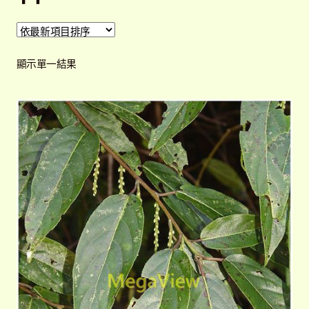
開
子
解說牌規格
展
選
開
單
子
顯示單一結果
聯絡我們
選
單
常見問題
展
開
子
客戶實績
展
選
開
單
子
選
單