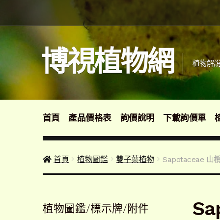
跳
跳
至
至
導
主
覽
要
博視植物網
列
內
植物解說
容
首頁
產品價格表
詢價說明
下載詢價單
首頁
植物圖鑑
雙子葉植物
Sapotaceae 山
Sa
植物圖鑑/標示牌/附件