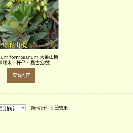
uium formosanum 大葉山欖
台灣膠木、杆仔、驫古公樹)
查看內容
依
顯示所有 10 筆結果
最
新
項