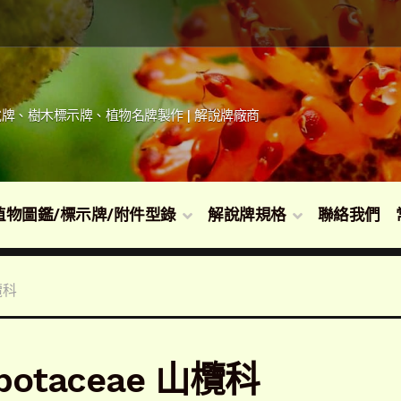
牌、樹木標示牌、植物名牌製作 | 解說牌廠商
植物圖鑑/標示牌/附件型錄
解說牌規格
聯絡我們
欖科
potaceae 山欖科