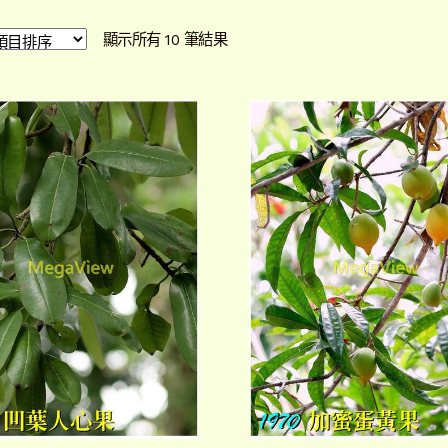
依
顯示所有 10 筆結果
最
新
項
目
排
序