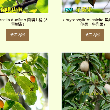
onella duclitan 蘭嶼山欖 (大
Chrysophyllum cainito 
葉樹青)
萍果、牛乳果)
查看內容
查看內容