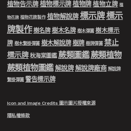
植物標示牌
植物牌
植物告示牌
植物立牌
植
標示牌
標示
植物解說牌
植物花牌製作
物花牌
牌製作
樹木名牌
樹名牌
樹木標示
樹木彈簧
禁止
樹木解說牌
樹牌
牌
樹木繫掛彈簧
樹牌彈簧
蕨類圖鑑
蕨類植物
標示牌
秋海棠圖鑑
蕨類植物圖鑑
解說牌
解說牌廠商
解說牌
警告標示牌
繫掛彈簧
Icon and Image Credits 圖示圖片授權來源
隱私權條款