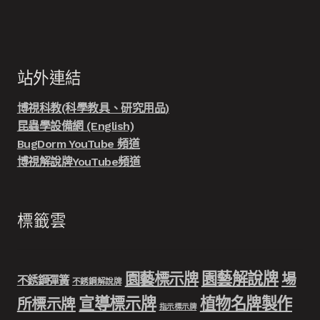
站外連結
博視科教(科學教具、研究用品)
昆蟲學設備網 (English)
BugDorm YouTube 頻道
博視解說牌YouTube頻道
標籤雲
園藝解說牌
園藝標示牌
場
不銹鋼彈簧
不銹鋼解說牌
宣導標示牌
植物名牌製作
所標示牌
指示標示牌