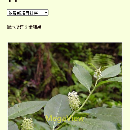
開
子
解說牌規格
展
選
開
單
依
子
顯示所有 2 筆結果
聯絡我們
最
選
新
單
常見問題
展
項
開
目
子
客戶實績
展
排
選
開
序
單
子
選
單