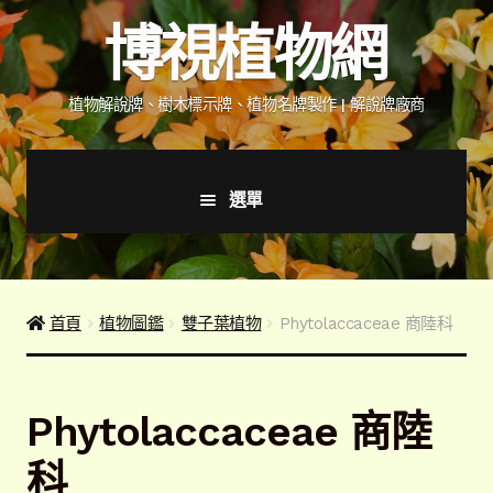
跳
跳
博視植物網
至
至
導
主
覽
要
植物解說牌、樹木標示牌、植物名牌製作 | 解說牌廠商
列
內
容
選單
首頁
產品價格表
首頁
植物圖鑑
雙子葉植物
Phytolaccaceae 商陸科
詢價說明
Phytolaccaceae 商陸
下載詢價單
科
植物圖鑑/標示牌/附件型錄
展