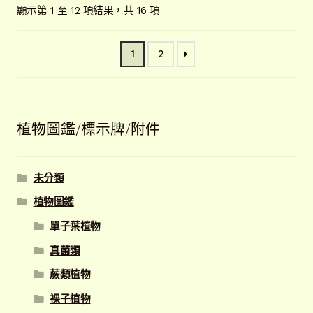
依
顯示第 1 至 12 項結果，共 16 項
最
新
1
2
項
目
排
序
植物圖鑑/標示牌/附件
未分類
植物圖鑑
單子葉植物
真菌類
蕨類植物
裸子植物