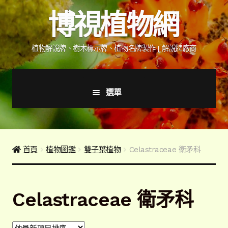
跳
跳
博視植物網
至
至
導
主
覽
要
植物解說牌、樹木標示牌、植物名牌製作 | 解說牌廠商
列
內
容
選單
首頁
產品價格表
首頁
植物圖鑑
雙子葉植物
Celastraceae 衛矛科
詢價說明
Celastraceae 衛矛科
下載詢價單
植物圖鑑/標示牌/附件型錄
展