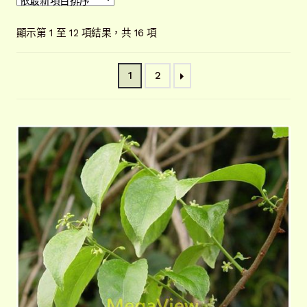
開
子
解說牌規格
展
依
顯示第 1 至 12 項結果，共 16 項
選
開
最
單
子
新
聯絡我們
1
2
項
選
目
單
常見問題
展
排
開
序
子
客戶實績
展
選
開
單
子
選
單