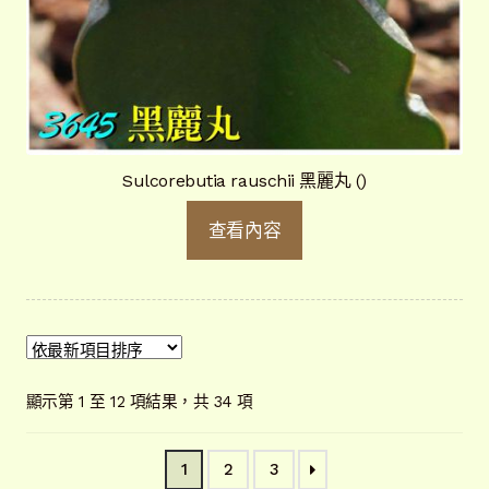
Sulcorebutia rauschii 黑麗丸 ()
查看內容
依
顯示第 1 至 12 項結果，共 34 項
最
新
1
2
3
項