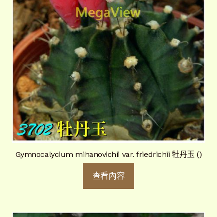
Gymnocalycium mihanovichii var. friedrichii 牡丹玉 ()
查看內容