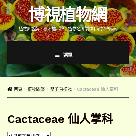
跳
跳
博視植物網
至
至
導
主
覽
要
植物解說牌、樹木標示牌、植物名牌製作 | 解說牌廠商
列
內
容
選單
首頁
產品價格表
首頁
植物圖鑑
雙子葉植物
Cactaceae 仙人掌科
詢價說明
Cactaceae 仙人掌科
下載詢價單
植物圖鑑/標示牌/附件型錄
展