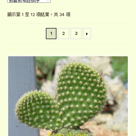
開
子
解說牌規格
展
依
顯示第 1 至 12 項結果，共 34 項
選
開
最
單
子
新
聯絡我們
1
2
3
項
選
目
單
常見問題
展
排
開
序
子
客戶實績
展
選
開
單
子
選
單