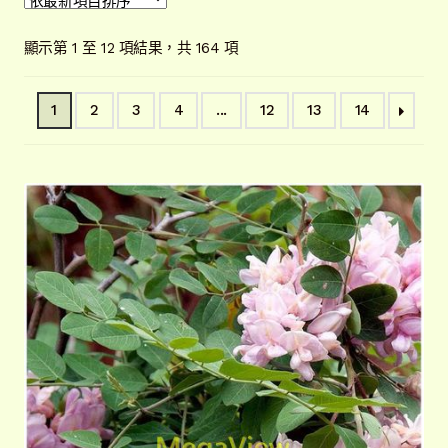
開
子
解說牌規格
展
依
顯示第 1 至 12 項結果，共 164 項
選
開
最
單
子
新
聯絡我們
1
2
3
4
...
12
13
14
項
選
目
單
常見問題
展
排
開
序
子
客戶實績
展
選
開
單
子
選
單