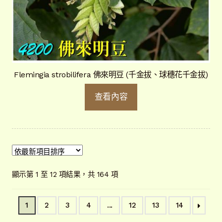
Flemingia strobilifera 佛來明豆 (千金拔、球穗花千金拔)
查看內容
依
顯示第 1 至 12 項結果，共 164 項
最
新
1
2
3
4
...
12
13
14
項
目