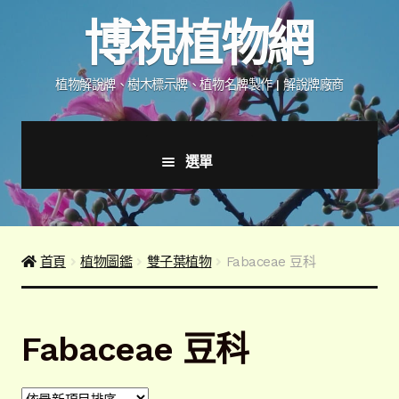
跳
跳
博視植物網
至
至
導
主
覽
要
植物解說牌、樹木標示牌、植物名牌製作 | 解說牌廠商
列
內
容
選單
首頁
產品價格表
首頁
植物圖鑑
雙子葉植物
Fabaceae 豆科
詢價說明
Fabaceae 豆科
下載詢價單
植物圖鑑/標示牌/附件型錄
展