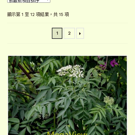
開
子
解說牌規格
展
依
顯示第 1 至 12 項結果，共 15 項
選
開
最
單
子
新
聯絡我們
1
2
項
選
目
單
常見問題
展
排
開
序
子
客戶實績
展
選
開
單
子
選
單