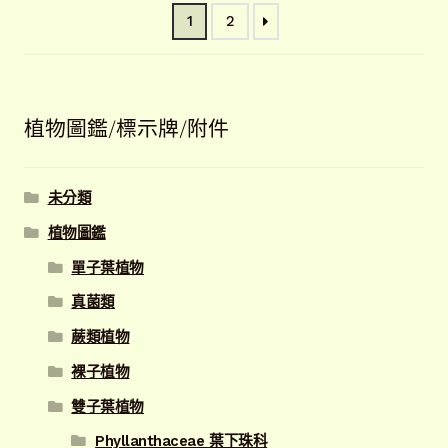
新
1
2
項
目
排
序
植物圖鑑/標示牌/附件
未分類
植物圖鑑
單子葉植物
真菌類
蕨類植物
裸子植物
雙子葉植物
Phyllanthaceae 葉下珠科