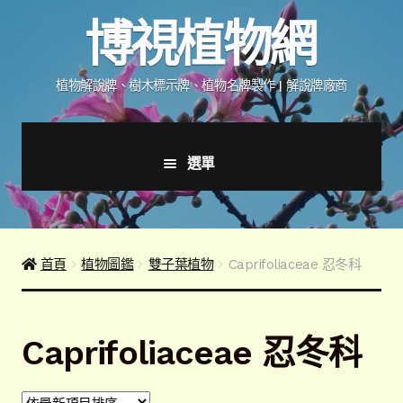
跳
跳
博視植物網
至
至
導
主
覽
要
植物解說牌、樹木標示牌、植物名牌製作 | 解說牌廠商
列
內
容
選單
首頁
產品價格表
首頁
植物圖鑑
雙子葉植物
Caprifoliaceae 忍冬科
詢價說明
Caprifoliaceae 忍冬科
下載詢價單
植物圖鑑/標示牌/附件型錄
展