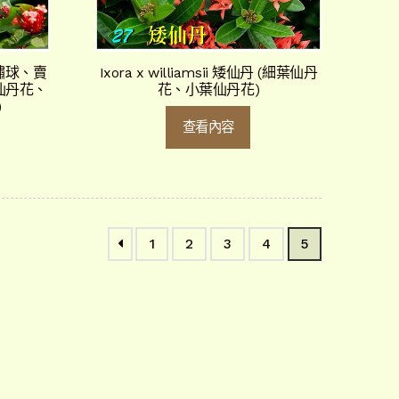
(紅繡球、賣
Ixora x williamsii 矮仙丹 (細葉仙丹
仙丹花、
花、小葉仙丹花)
)
查看內容
1
2
3
4
5