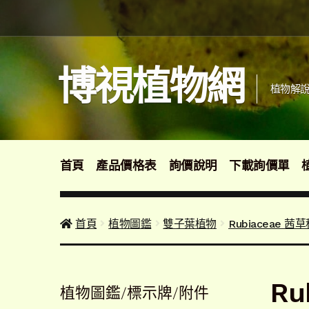
跳
跳
至
至
導
主
覽
要
博視植物網
列
內
植物解說
容
首頁
產品價格表
詢價說明
下載詢價單
首頁
植物圖鑑
雙子葉植物
Rubiaceae 茜
Ru
植物圖鑑/標示牌/附件