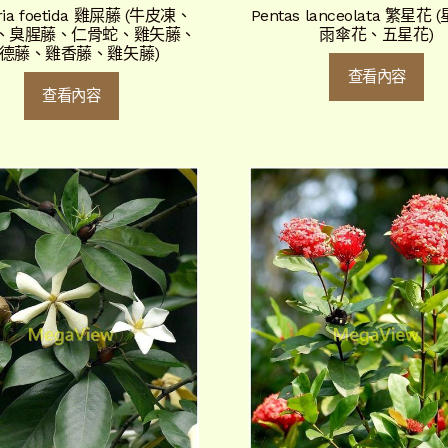
ria foetida 雞屎藤 (牛皮凍、
Pentas lanceolata 繁星花
、臭腥藤、仁骨蛇、雞矢藤、
雨傘花、五星花)
德藤、雞香藤、雞矢藤)
查看內容
查看內容