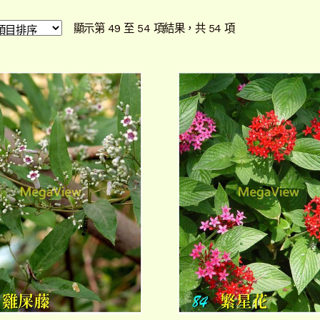
依
顯示第 49 至 54 項結果，共 54 項
最
新
項
目
排
序