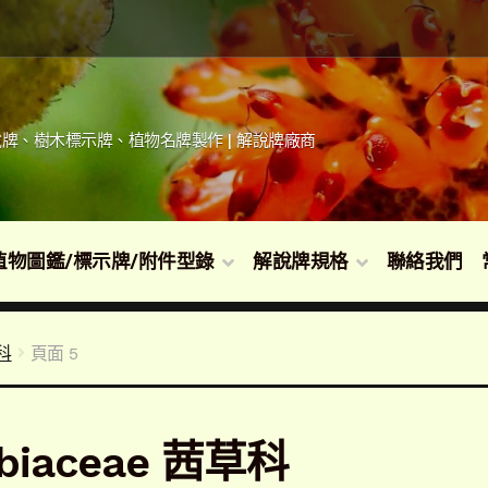
牌、樹木標示牌、植物名牌製作 | 解說牌廠商
植物圖鑑/標示牌/附件型錄
解說牌規格
聯絡我們
草科
頁面 5
biaceae 茜草科