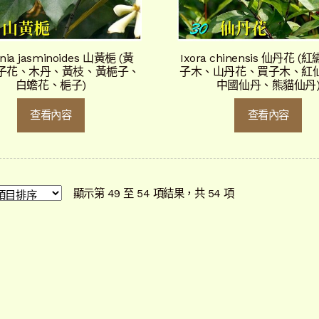
nia jasminoides 山黃梔 (黃
Ixora chinensis 仙丹花 
子花、木丹、黃枝、黃梔子、
子木、山丹花、買子木、紅
白蟾花、梔子)
中國仙丹、熊貓仙丹
查看內容
查看內容
依
顯示第 49 至 54 項結果，共 54 項
最
新
項
目
排
序