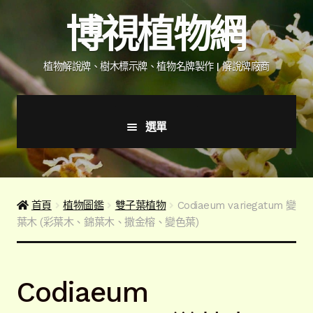
跳
跳
博視植物網
至
至
導
主
覽
要
植物解說牌、樹木標示牌、植物名牌製作 | 解說牌廠商
列
內
容
選單
首頁
產品價格表
首頁
植物圖鑑
雙子葉植物
Codiaeum variegatum 變
葉木 (彩葉木、錦葉木、撒金榕、變色葉)
詢價說明
下載詢價單
Codiaeum
植物圖鑑/標示牌/附件型錄
展