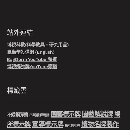
站外連結
博視科教(科學教具、研究用品)
昆蟲學設備網 (English)
BugDorm YouTube 頻道
博視解說牌YouTube頻道
標籤雲
園藝解說牌
園藝標示牌
場
不銹鋼彈簧
不銹鋼解說牌
宣導標示牌
植物名牌製作
所標示牌
指示標示牌