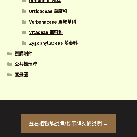
Ulmaceae 榆科
Urticaceae 蕁麻科
Verbenaceae 馬鞭草科
Vitaceae 葡萄科
Zygophyllaceae 蒺藜科
選購附件
公共標示牌
實景圖
查看
植物解說牌/標示牌
詢價說明 →