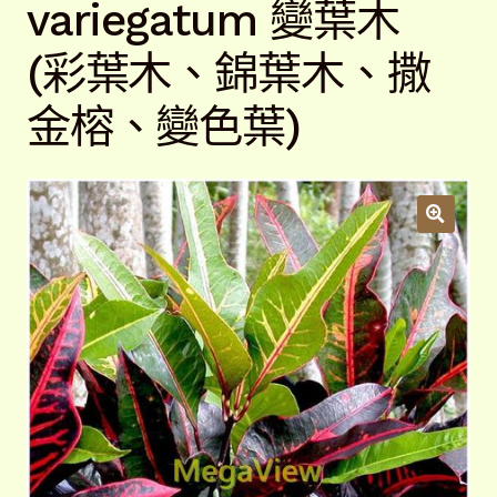
variegatum 變葉木
開
子
解說牌規格
展
(彩葉木、錦葉木、撒
選
開
單
子
聯絡我們
金榕、變色葉)
選
單
常見問題
展
開
子
客戶實績
展
選
開
單
子
選
單