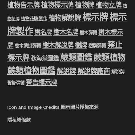
植物標示牌
植物牌
植物告示牌
植物立牌
植
標示牌
標示
植物解說牌
植物花牌製作
物花牌
牌製作
樹木名牌
樹名牌
樹木標示
樹木彈簧
禁止
樹木解說牌
樹牌
牌
樹木繫掛彈簧
樹牌彈簧
蕨類圖鑑
蕨類植物
標示牌
秋海棠圖鑑
蕨類植物圖鑑
解說牌
解說牌廠商
解說牌
警告標示牌
繫掛彈簧
Icon and Image Credits 圖示圖片授權來源
隱私權條款