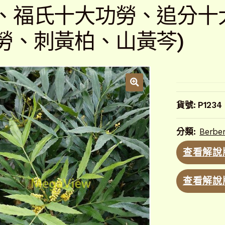
、福氏十大功勞、追分十
勞、刺黃柏、山黃芩)
貨號:
P1234
分類:
Berbe
查看解說
查看解說