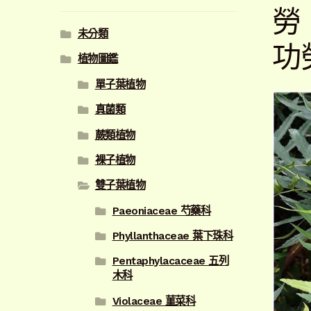
勞
未分類
功
植物圖鑑
單子葉植物
真菌類
蕨類植物
裸子植物
雙子葉植物
Paeoniaceae 芍藥科
Phyllanthaceae 葉下珠科
Pentaphylacaceae 五列
木科
Violaceae 菫菜科