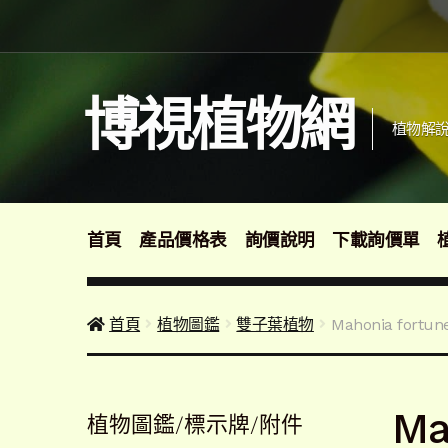
跳
跳
至
至
導
主
覽
要
博視植物網
列
內
植物解說
容
首頁
產品價格表
詢價說明
下載詢價單
首頁
植物圖鑑
雙子葉植物
Mahonia f
Ma
植物圖鑑/標示牌/附件