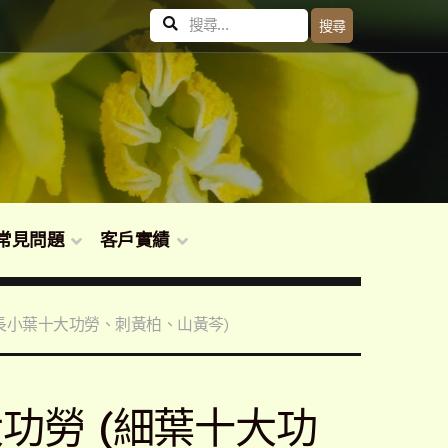
搜
搜尋
尋
關
鍵
字:
常見問題
客戶實績
勞、長小葉十大功勞、刺黃柏、山黃芩)
葉十大功勞 (細葉十大功