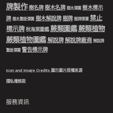
牌製作
樹木名牌
樹名牌
樹木標示
樹木彈簧
禁止
樹木解說牌
樹牌
牌
樹木繫掛彈簧
樹牌彈簧
蕨類圖鑑
蕨類植物
標示牌
秋海棠圖鑑
蕨類植物圖鑑
解說牌
解說牌廠商
解說牌
警告標示牌
繫掛彈簧
Icon and Image Credits 圖示圖片授權來源
隱私權條款
服務資訊