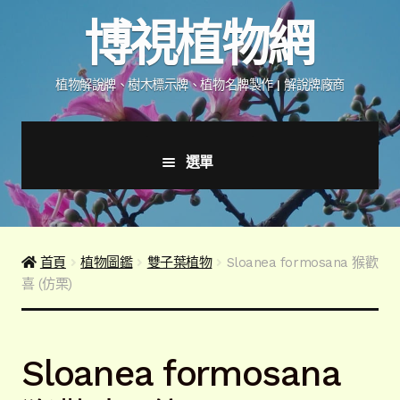
跳
跳
博視植物網
至
至
導
主
覽
要
植物解說牌、樹木標示牌、植物名牌製作 | 解說牌廠商
列
內
容
選單
首頁
產品價格表
首頁
植物圖鑑
雙子葉植物
Sloanea formosana 猴歡
喜 (仿栗)
詢價說明
下載詢價單
Sloanea formosana
植物圖鑑/標示牌/附件型錄
展