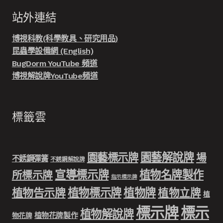
站外連結
博視科教(科學教具、研究用品)
昆蟲學設備網 (English)
BugDorm YouTube 頻道
博視解說牌YouTube頻道
標籤雲
園藝解說牌
園藝標示牌
場
不銹鋼彈簧
不銹鋼解說牌
宣導標示牌
植物名牌製作
所標示牌
指示標示牌
植物標示牌
植物牌
植物告示牌
植物立牌
植
標示牌
標示
植物解說牌
植物花牌製作
物花牌