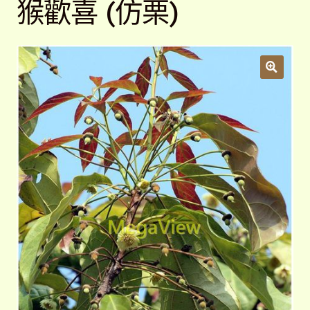
猴歡喜 (仿栗)
開
子
解說牌規格
展
選
開
單
子
聯絡我們
選
單
常見問題
展
開
子
客戶實績
展
選
開
單
子
選
單