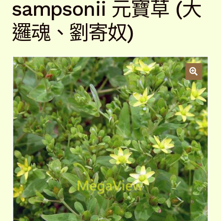
sampsonii 元寶草 (大
開
子
解說牌規格
展
邏魂、劉寄奴)
選
開
單
子
聯絡我們
選
單
常見問題
展
開
子
客戶實績
展
選
開
單
子
選
單