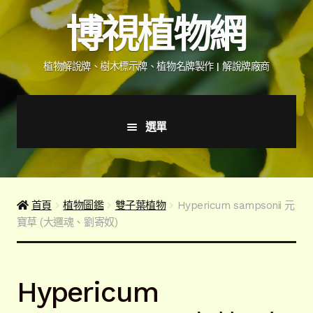
跳
跳
博視植物網
至
至
導
主
覽
要
植物解說牌、樹木標示牌、植物名牌製作 | 解說牌廠商
列
內
容
選單
首頁
產品價格表
首頁
植物圖鑑
雙子葉植物
Hypericum sampsonii 元
寶草 (大邏魂、劉寄奴)
詢價說明
下載詢價單
Hypericum
植物圖鑑/標示牌/附件型錄
展