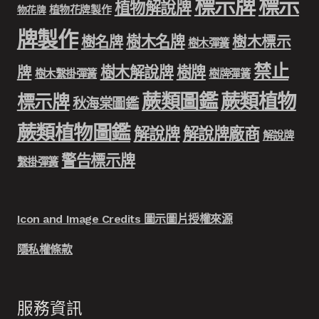
標示牌
標示
植物解說牌
植物花牌製作
物花牌
牌製作
樹木名牌
樹名牌
樹木標示
樹木彈簧
禁止
樹木解說牌
樹牌
牌
樹木繫掛彈簧
樹牌彈簧
蕨類圖鑑
蕨類植物
標示牌
秋海棠圖鑑
蕨類植物圖鑑
解說牌
解說牌廠商
解說牌
警告標示牌
繫掛彈簧
Icon and Image Credits 圖示圖片授權來源
隱私權條款
服務資訊