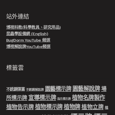
站外連結
博視科教(科學教具、研究用品)
昆蟲學設備網 (English)
BugDorm YouTube 頻道
博視解說牌YouTube頻道
標籤雲
園藝解說牌
園藝標示牌
場
不銹鋼彈簧
不銹鋼解說牌
宣導標示牌
植物名牌製作
所標示牌
指示標示牌
植物標示牌
植物牌
植物告示牌
植物立牌
植