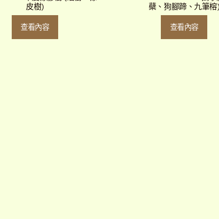
皮樹)
蘗、狗腳蹄、九筆榕
查看內容
查看內容