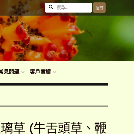
搜
搜尋
尋
關
鍵
字:
常見問題
客戶實績
um 琉璃草 (牛舌頭草、鞭