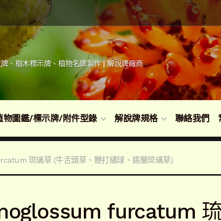
牌、樹木標示牌、植物名牌製作 | 解說牌廠商
植物圖鑑/標示牌/附件型錄
解說牌規格
聯絡我們
m furcatum 琉璃草 (牛舌頭草、鞭打繡球、錫蘭琉璃草)
noglossum furcat