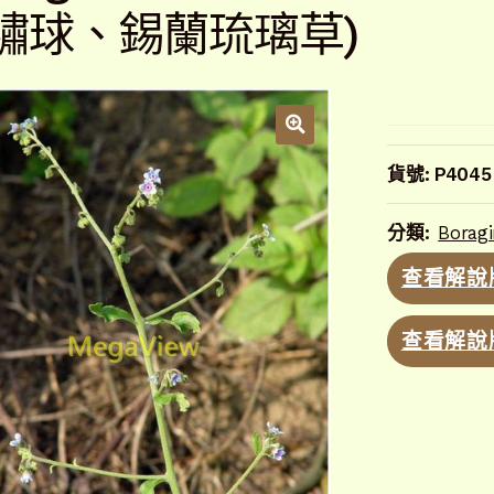
繡球、錫蘭琉璃草)
貨號:
P4045
分類:
Borag
查看解說
查看解說